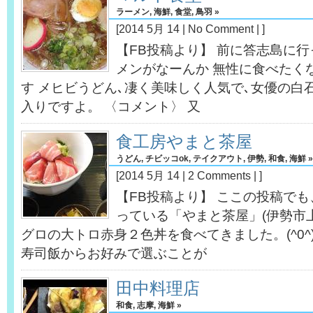
ラーメン
,
海鮮
,
食堂
,
鳥羽
»
[2014 5月 14 |
No Comment
| ]
【FB投稿より】 前に答志島に行
メンがなーんか 無性に食べたく
す メヒビうどん､凄く美味しく人気で､女優の白
入りですよ。 〈コメント〉 又
食工房やまと茶屋
うどん
,
チビッコok
,
テイクアウト
,
伊勢
,
和食
,
海鮮
»
[2014 5月 14 |
2 Comments
| ]
【FB投稿より】 ここの投稿で
っている「やまと茶屋」(伊勢市
グロの大トロ赤身２色丼を食べてきました。(^0^)
寿司飯からお好みで選ぶことが
田中料理店
和食
,
志摩
,
海鮮
»