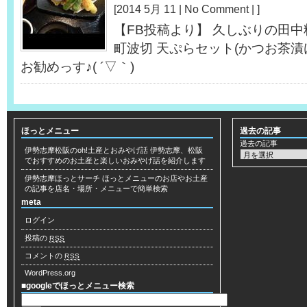
[2014 5月 11 |
No Comment
| ]
【FB投稿より】 久しぶりの田
町波切 天ぷらセット(かつお茶漬
お勧めっす♪( ´▽｀)
ほっとメニュー
過去の記事
過去の記事
伊勢志摩松阪のoh!土産とおみやげ話
伊勢志摩、松阪
でおすすめのお土産と楽しいおみやげ話を紹介します
伊勢志摩ほっとサーチ
ほっとメニューのお店やお土産
の記事を店名・場所・メニューで簡単検索
meta
ログイン
投稿の
RSS
コメントの
RSS
WordPress.org
■googleでほっとメニュー検索