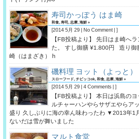
寿司かっぽう はま崎
和食
,
寿司
,
志摩
,
海鮮
»
[2014 5月 29 |
No Comment
| ]
【FB投稿より】 先日はま崎へ
た。 すし御膳 ¥1.800円 造り御
崎（はまざき） h
磯料理 ヨット（よっと）
スローフード
,
チビッコok
,
和食
,
志摩
,
海鮮
»
[2014 5月 29 |
4 Comments
| ]
【FB投稿より】 本日は浜島のヨ
ルチャーハンやらサザエやらア
盛り 久しぶりに海の幸ん味わったわ ▼2013年1
ないだは雪が舞いました
マルト食堂