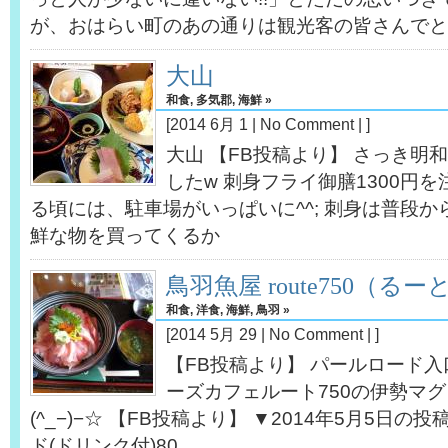
が、おはらい町のあの通りは観光客の皆さんでと
大山
和食
,
多気郡
,
海鮮
»
[2014 6月 1 |
No Comment
| ]
大山 【FB投稿より】 さっき明
したw 刺身フライ御膳1300円を注文
る頃には、駐車場がいっぱいに^^; 刺身は普段
鮮な物を買ってくるか
鳥羽魚屋 route750（るーと
和食
,
洋食
,
海鮮
,
鳥羽
»
[2014 5月 29 |
No Comment
| ]
【FB投稿より】 パールロード
ーズカフェルート750の伊勢マ
(^_−)−☆ 【FB投稿より】 ▼2014年5月5日の
ド(ドリンク付)80