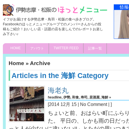
イフがお届けする伊勢志摩・鳥羽・松阪の食べ歩きブログ。
Facebookのほっとメニューグループでのメンバーさんからの投
稿もご紹介！おいしい店・話題の店を楽しんでのレポートお楽し
み下さい♪
HOME
TWITTER FEED
アバウト
記事一覧
Home
» Archive
Articles in the 海鮮 Category
海老丸
headline
,
伊勢
,
和食
,
寿司
,
居酒屋
,
海鮮
»
[2014 12月 15 |
No Comment
| ]
ちょいと前、おはらい町にふら
た。 平日の、しかも雨の日だっ
っと人が少ないに違いない!!」とただの思いつき