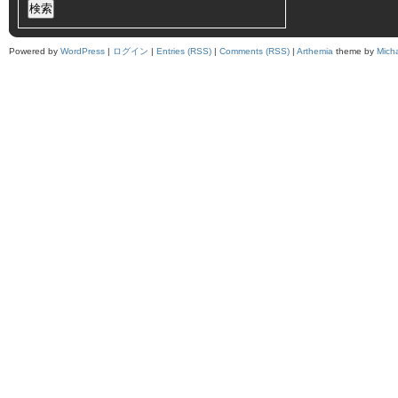
Powered by
WordPress
|
ログイン
|
Entries (RSS)
|
Comments (RSS)
|
Arthemia
theme by
Mich