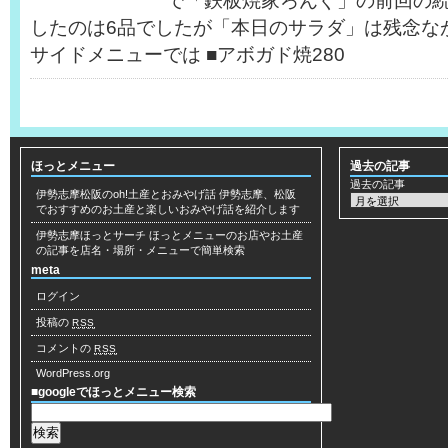
で「鉄板焼家ろんぐ」の前回の続
したのは6品でしたが「本日のサラダ」は残念な
サイドメニューでは ■アボガド焼280
ほっとメニュー
過去の記事
過去の記事
伊勢志摩松阪のoh!土産とおみやげ話
伊勢志摩、松阪
でおすすめのお土産と楽しいおみやげ話を紹介します
伊勢志摩ほっとサーチ
ほっとメニューのお店やお土産
の記事を店名・場所・メニューで簡単検索
meta
ログイン
投稿の
RSS
コメントの
RSS
WordPress.org
■googleでほっとメニュー検索