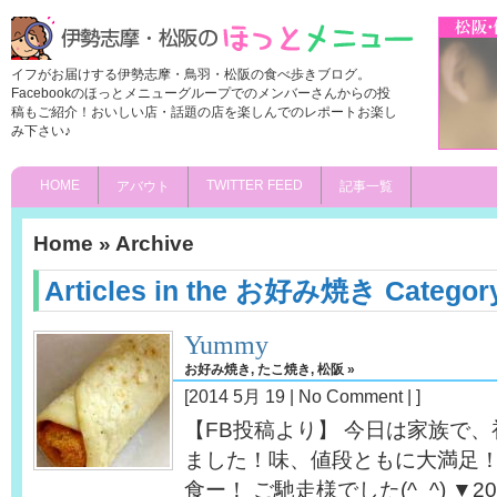
イフがお届けする伊勢志摩・鳥羽・松阪の食べ歩きブログ。
Facebookのほっとメニューグループでのメンバーさんからの投
稿もご紹介！おいしい店・話題の店を楽しんでのレポートお楽し
み下さい♪
HOME
TWITTER FEED
アバウト
記事一覧
Home
» Archive
Articles in the お好み焼き Categor
Yummy
お好み焼き
,
たこ焼き
,
松阪
»
[2014 5月 19 |
No Comment
| ]
【FB投稿より】 今日は家族で、
ました！味、値段ともに大満足！
食ー！ ご馳走様でした(^_^) ▼