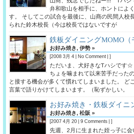
山商、残念でしたねー!!! Tハ
弁和歌山を相手に、ホントによ
す。 そしてこの試合を最後に、山商の民間人校
られた鈴木校長（今は校長ではないですが
鉄板ダイニングMOMO（
お好み焼き
,
伊勢
»
[2008 3月 4 |
No Comment
| ]
ただいま、犬好きなTハシです☆
ちょを噛まれて以来苦手だった
と接する機会が多くて慣れてしまいました。 ど
言葉で語りかけてしまいます。（恥ずかしい。
お好み焼き・鉄板ダイニ
お好み焼き
,
松阪
»
[2007 4月 20 |
9 Comments
| ]
先週、2月に生まれた姪っ子に会