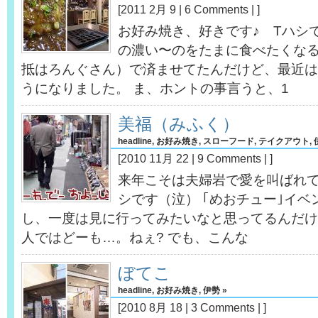
[2011 2月 9 |
6 Comments
| ]
お好み焼き、好きです♪ Tハシ
の濃い〜のをたまに食べたくな
抵はろんぐさん）で済ませてたんだけど、最近は
うになりました。 ま、ホントの事言うと、1
美福（みふく）
headline
,
お好み焼き
,
スローフード
,
テイクアウト
,
[2010 11月 22 |
9 Comments
| ]
来年こそは夫婦岩で愛を叫ばれてみ
シです（泣） ｢めおチュー｣イ
し、一度は見に行ってみたいなと思ってるんだけ
人ではどーも…。ねぇ? でも、こんな
ぼてこ
headline
,
お好み焼き
,
伊勢
»
[2010 8月 18 |
3 Comments
| ]