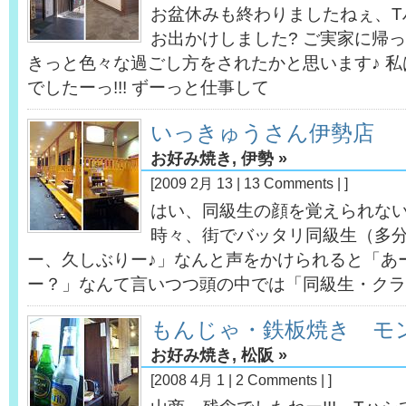
お盆休みも終わりましたねぇ、T
お出かけしました? ご実家に帰
きっと色々な過ごし方をされたかと思います♪ 私
でしたーっ!!! ずーっと仕事して
いっきゅうさん伊勢店
お好み焼き
,
伊勢
»
[2009 2月 13 |
13 Comments
| ]
はい、同級生の顔を覚えられない
時々、街でバッタリ同級生（多
ー、久しぶりー♪」なんと声をかけられると「あ
ー？」なんて言いつつ頭の中では「同級生・クラ
もんじゃ・鉄板焼き モ
お好み焼き
,
松阪
»
[2008 4月 1 |
2 Comments
| ]