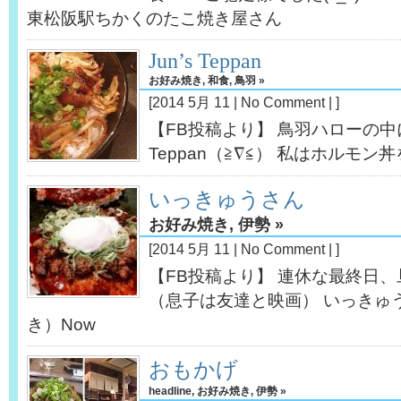
東松阪駅ちかくのたこ焼き屋さん
Jun’s Teppan
お好み焼き
,
和食
,
鳥羽
»
[2014 5月 11 |
No Comment
| ]
【FB投稿より】 鳥羽ハローの中に
Teppan（≧∇≦） 私はホルモ
いっきゅうさん
お好み焼き
,
伊勢
»
[2014 5月 11 |
No Comment
| ]
【FB投稿より】 連休な最終日
（息子は友達と映画） いっきゅ
き）Now
おもかげ
headline
,
お好み焼き
,
伊勢
»