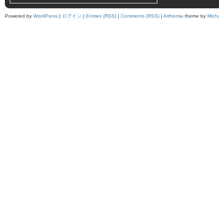
Powered by
WordPress
|
ログイン
|
Entries (RSS)
|
Comments (RSS)
|
Arthemia
theme by
Mich