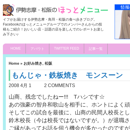
イフがお届けする伊勢志摩・鳥羽・松阪の食べ歩きブログ。
Facebookのほっとメニューグループでのメンバーさんからの投
稿もご紹介！おいしい店・話題の店を楽しんでのレポートお楽し
み下さい♪
HOME
TWITTER FEED
アバウト
記事一覧
Home
»
お好み焼き
,
松阪
もんじゃ・鉄板焼き モンスーン
2008 4月 1
2 COMMENTS
山商、残念でしたねー!!! Tハシです☆
あの強豪の智弁和歌山を相手に、ホントによく頑
そしてこの試合を最後に、山商の民間人校長とし
鈴木校長（今は校長ではないですが。）が退職さ
ご縁があってお話を伺う機会が多かったのですが