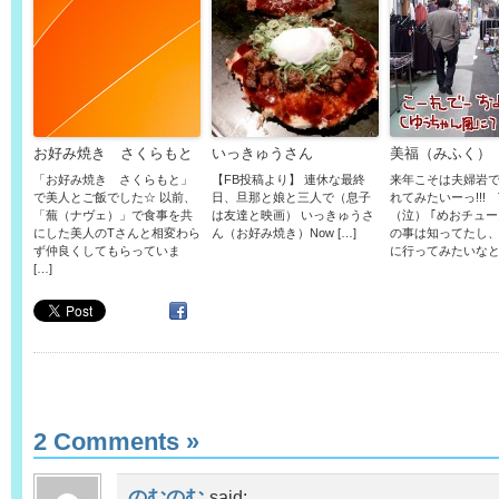
お好み焼き さくらもと
いっきゅうさん
美福（みふく）
「お好み焼き さくらもと」
【FB投稿より】 連休な最終
来年こそは夫婦岩
で美人とご飯でした☆ 以前、
日、旦那と娘と三人で（息子
れてみたいーっ!!!
「蕪（ナヴェ）」で食事を共
は友達と映画） いっきゅうさ
（泣） ｢めおチュー
にした美人のTさんと相変わら
ん（お好み焼き）Now […]
の事は知ってたし
ず仲良くしてもらっていま
に行ってみたいなと思
[…]
2 Comments
»
のむのむ
said: