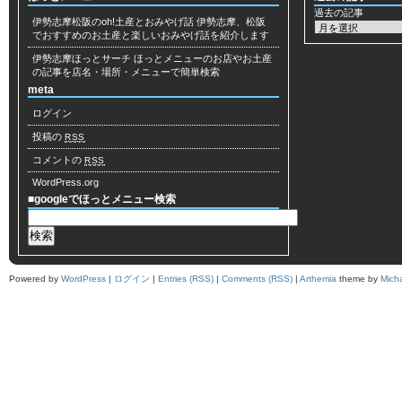
過去の記事
伊勢志摩松阪のoh!土産とおみやげ話
伊勢志摩、松阪
でおすすめのお土産と楽しいおみやげ話を紹介します
伊勢志摩ほっとサーチ
ほっとメニューのお店やお土産
の記事を店名・場所・メニューで簡単検索
meta
ログイン
投稿の
RSS
コメントの
RSS
WordPress.org
■googleでほっとメニュー検索
Powered by
WordPress
|
ログイン
|
Entries (RSS)
|
Comments (RSS)
|
Arthemia
theme by
Mich