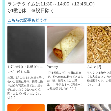
ランチタイムは11:30～14:00（13:45LO）
水曜定休 ※祝日除く
こちらの記事もどうぞ
お好み焼き・鉄板ダイニ
Yummy
ろんぐ [2]
ング 粉もん堂
【FB投稿より】 今日は家族
ろんぐでは自分で
で、初yummyに行ってきまし
ても大丈夫 という
先週、2月に生まれた姪っ子に
た！味、値段ともに大満
板焼家ろんぐ」の
会いに実家に帰り、携帯に撮
足！！ 子供もすべて完食ー！
です。 […]
りだめた写真を見ては、姪っ
ご馳走様でした(^_^ […]
子に会いたくて会いたくて、
悶々としているいちごです。
は […]