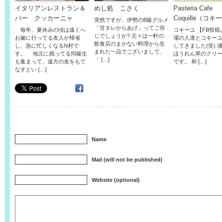
イタリアンレストラン＆
めし処 こさく
Pasteria Cafe
バー クッカーニャ
Coquille（コキ
突然ですが、伊勢のB級グルメ
「甘タレからあげ」ってご存
毎年、夏休みの頃は遠くへ
コキーユ 【FB投稿
じでしょうか? 元々は一軒の
お嫁に行ってる友人が帰省
場の人達とコキー
飲食店のまかない料理から生
し、急に忙しくなるN村で
してきました(笑) 
まれた一品でございまして、
す。 地元に残ってる同級生
ほうれん草のクリ
「 […]
も集まって、遠方の友をもて
です。 和 […]
なすとい […]
Name
Mail (will not be published)
Website (optional)