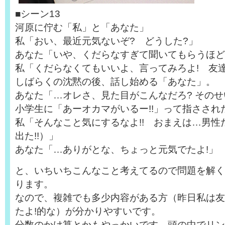
■シーン13
河原に佇む「私」と「あなた」
私「おい、最近元気ないぞ? どうした?」
あなた「いや、くだらなすぎて聞いてもらうほど
私「くだらなくてもいいよ、言ってみろよ! 友
しばらくの沈黙の後、話し始める「あなた」。
あなた「…オレさ、見た目がこんなだろ? その
小学生に「あーオカマがいるー!!」って指さされ
私「そんなこと気にするなよ!! おまえは…男性だ
出た!!）」
あなた「…ありがとな、ちょっと元気でたよ!」
と、いちいちこんなこと考えてるので問題を解く
ります。
なので、複雑でも多少内容がある方（昨日私は友
たよ!的な）が分かりやすいです。
分数のかけ算とかもやっかいです。頭の中でリン