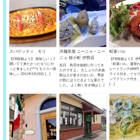
スパゲッティ モリ
洋麺茶屋 ニーニャ・ニー
町家バル
ニョ 桜小町 伊勢店
【FB投稿より】 美味しいって
【FB投稿より】 
聞いてて来たかったモリにや
「町家バル」週替
先日、鳥羽水族館に行ってき
っと来ました(*^^*) モリスパ美
レートランチ899円
たのですよ。 久しぶりの水族
味しぃ 2011年3月29日 […]
ライス付き。イセ
館は人が多さのせいか、季節
ンでドリンク付き
の割にはうだるような暑さで
[…]
した。 よく動く生き物は […]