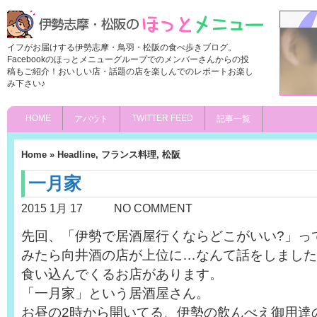
イフがお届けする伊勢志摩・鳥羽・松阪の食べ歩きブログ。
Facebookのほっとメニューグループでのメンバーさんからの投
稿もご紹介！おいしい店・話題の店を楽しんでのレポートお楽し
み下さい♪
HOME
TWITTER FEED
アバウト
記事一覧
Home
»
Headline
,
フランス料理
,
松阪
一月家
2015 1月 17
NO COMMENT
先回、「伊勢で居酒屋行くならどこがいい?」っ
みたら向井酒の店が上位に…なんて話をしました
食い込んでくるお店があります。
「一月家」という居酒屋さん。
お昼の2時から開いてる、伊勢の飲んべえ御用達