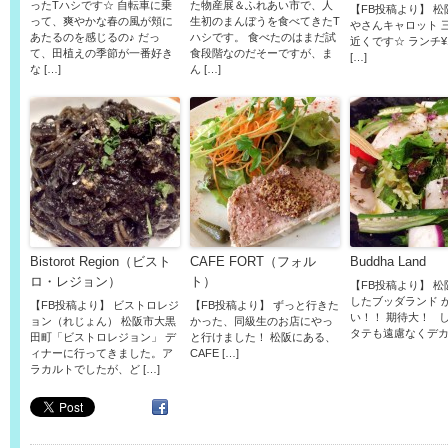
ったTハシです☆ 自転車に乗
た物産展＆ふれあい市で、人
【FB投稿より】 
って、爽やかな春の風が頬に
生初のまんぼうを食べてきたT
やさんキャロット 
あたるのを感じるの♪ だっ
ハシです。 食べたのはまだ試
近くです☆ ランチ¥1
て、田植えの季節が一番好き
食段階なのだそーですが、ま
[…]
な […]
ん […]
Bistorot Region（ビスト
CAFE FORT（フォル
Buddha Land
ロ・レジョン）
ト）
【FB投稿より】 松
したブッダランド 
【FB投稿より】 ビストロレジ
【FB投稿より】 ずっと行きた
い！！ 期待大！ 
ョン（れじょん） 松阪市大黒
かった、同級生のお店にやっ
タテも遠慮なくデカ 
田町「ビストロレジョン」 デ
と行けました！ 松阪にある、
ィナーに行ってきました。ア
CAFE […]
ラカルトでしたが、ど […]