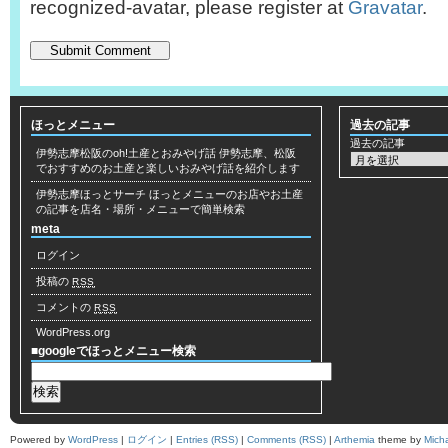
recognized-avatar, please register at
Gravatar
.
ほっとメニュー
過去の記事
過去の記事
伊勢志摩松阪のoh!土産とおみやげ話
伊勢志摩、松阪
でおすすめのお土産と楽しいおみやげ話を紹介します
伊勢志摩ほっとサーチ
ほっとメニューのお店やお土産
の記事を店名・場所・メニューで簡単検索
meta
ログイン
投稿の
RSS
コメントの
RSS
WordPress.org
■googleでほっとメニュー検索
Powered by
WordPress
|
ログイン
|
Entries (RSS)
|
Comments (RSS)
|
Arthemia
theme by
Mich