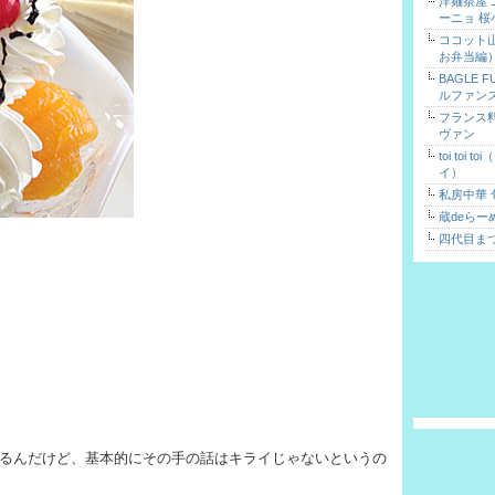
洋麺茶屋
ーニョ 桜
ココット
お弁当編
BAGLE 
ルファン
フランス
ヴァン
toi toi 
イ）
私房中華 
蔵deらー
四代目ま
するんだけど、基本的にその手の話はキライじゃないというの