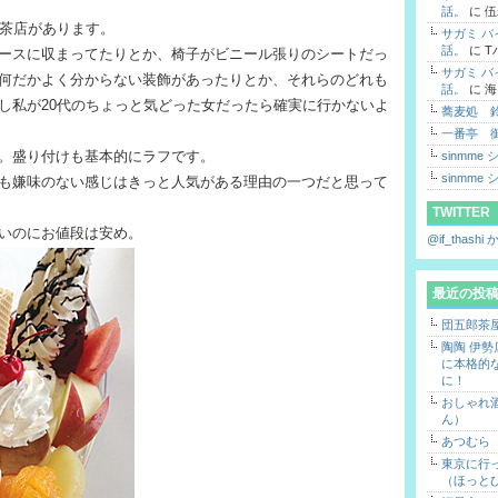
話。
に
伍
喫茶店があります。
サガミ 
話。
に
T
ースに収まってたりとか、椅子がビニール張りのシートだっ
サガミ 
何だかよく分からない装飾があったりとか、それらのどれも
話。
に
海
し私が20代のちょっと気どった女だったら確実に行かないよ
蕎麦処 
一番亭 
。盛り付けも基本的にラフです。
sinmme
sinmme
も嫌味のない感じはきっと人気がある理由の一つだと思って
TWITTER
いのにお値段は安め。
@if_thas
最近の投
団五郎茶
陶陶 伊
に本格的
に！
おしゃれ酒
ん）
あつむら
東京に行
（ほっと