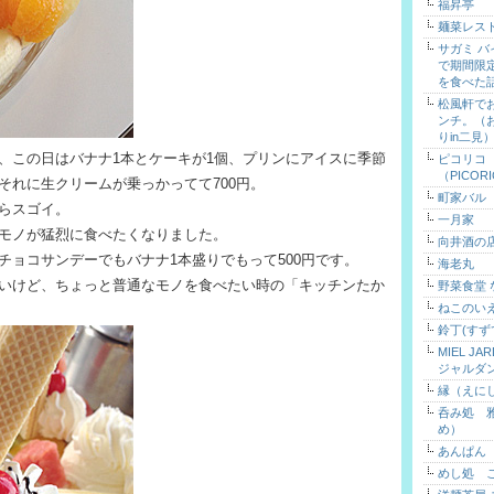
福昇亭
麺菜レス
サガミ 
で期間限
を食べた
松風軒で
ンチ。（
りin二見
、この日はバナナ1本とケーキが1個、プリンにアイスに季節
ピコリコ
（PICOR
それに生クリームが乗っかってて700円。
町家バル
らスゴイ。
一月家
モノが猛烈に食べたくなりました。
向井酒の
チョコサンデーでもバナナ1本盛りでもって500円です。
海老丸
いけど、ちょっと普通なモノを食べたい時の「キッチンたか
野菜食堂
ねこのい
鈴丁(すず
MIEL J
ジャルダ
縁（えに
呑み処 
め）
あんぱん
めし処 