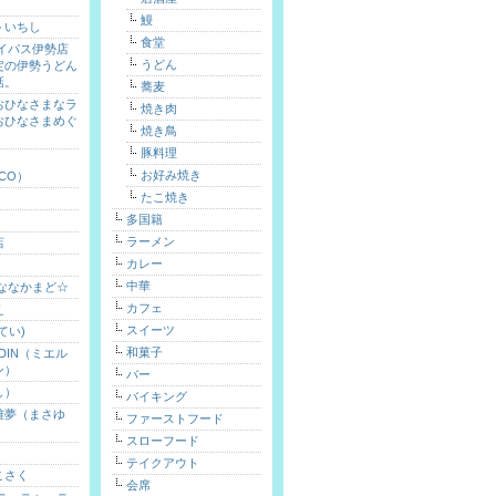
鰻
トいちし
食堂
バイパス伊勢店
うどん
定の伊勢うどん
話。
蕎麦
おひなさまなラ
焼き肉
おひなさまめぐ
焼き鳥
）
豚料理
お好み焼き
ICO）
たこ焼き
多国籍
ラーメン
店
カレー
中華
 ななかまど☆
カフェ
え
スイーツ
てい)
和菓子
ARDIN（ミエル
ン）
バー
し）
バイキング
雅夢（まさゆ
ファーストフード
スローフード
テイクアウト
こさく
会席