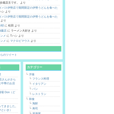
歩蔵店主です。
より
バイパス伊勢店で期間限定の伊勢うどんを食べた
ハシ
より
バイパス伊勢店で期間限定の伊勢うどんを食べた
より
鈴耶
に
松田
より
御薗店
に
ラーメン大好き
より
 シンメ
に
Tハシ
より
 シンメ
に
マクロビマウス
より
hi からのツイート
稿
カテゴリー
屋
洋食
フランス料理
勢店さんがさら
な中華のお店
イタリアン
パン
場 Don（ど
レストラン
和食
海鮮
ってきました。
寿司
ひといき）
居酒屋