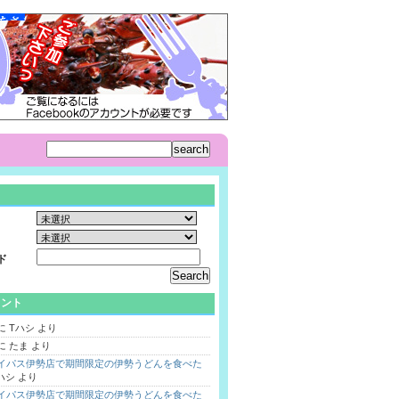
ド
メント
に
Tハシ
より
に
たま
より
バイパス伊勢店で期間限定の伊勢うどんを食べた
ハシ
より
バイパス伊勢店で期間限定の伊勢うどんを食べた