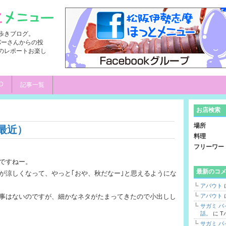
歩きブログ。
ンバーさんからの投
のレポートお楽し
D
記事一覧
お店検索
場所
最近）
料理
フリーワー
ですねー。
最新のコ
が涼しくなって、やっと｢おや、秋だなー｣と思えるようにな
アバウト
事はないのですが、細かなネタがたまってきたので小出しし
アバウト
サガミ 
話。
に
T
サガミ 