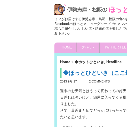
イフがお届けする伊勢志摩・鳥羽・松阪の食べ
Facebookのほっとメニューグループでのメ
稿もご紹介！おいしい店・話題の店を楽しんで
み下さい♪
HOME
TWITTER FEE
アバウト
Home
»
◆ホットひといき
,
Headline
◆ほっとひといき（ここ
2013 9月 17
2 COMMENTS
週末のお天気とはうって変わっての好天
日差しは強いけど、部屋に入ってくる風
りました。
さて、最近まとめてどっかに行ったって
たいと思います。