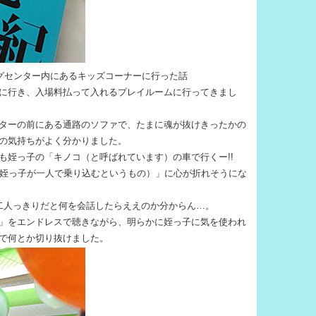
グセンター内にあるキッズコーナーに行った話
に行き、入場料払って入れるプレイルームに行ってきまし
ターの前にある通路のソファで、たまに魂が抜けきったかの
の気持ちがよく分かりました。
も姪っ子の「キノコ（と呼ばれています）の車で行くー!!
に姪っ子が一人で乗り込むというもの）」に心が折れそうにな
二人っきりだと何を会話したらええのか分からん…。
」をエンドレスで聴きながら、明らかに姪っ子に気を使われ
で何とか切り抜けました。