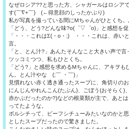
なぜロシア??と思った方、シャガールはロシア
す(￣∇+￣) (←得意顔のしったかぶり)
私が写真を撮っている間にMちゃんがひとくち。
「どう、どう?どんな味?o(゜▽゜o)」と感想を
「・・・これはΣ(・o・;) ・・・これは、赤い
言。
「と、とん汁?」あんたそんなこと大きい声で言
ツッコミつつ、私もひとくち。
「どう?」と感想を求めるMちゃんに、アキヲも
ん。とん汁やな (;￣ ・￣)」
見慣れない赤く透き通ったスープに、角切りのお
にんじんやれんこん(たぶん)、ごぼう(おそらく)
赤かぶだったのか?)などの根菜類が主で、あと
ってたような。
ボルシチって、ビーフシチューみたいなのかと思
としたスープだったので驚きました。