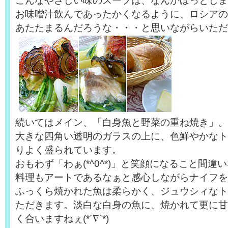
こんなやさしい味のスープは、なんかほっとしま
お味噌汁飲んであったかくなるように、ロシアの
あたたまるんだろうな・・・と思いながらいただ
続いてはメイン、「白身魚と野菜の重ね焼き」。
大きな四角い透明のガラスの上に、色鮮やかなト
りよく盛られています。
おもわず「わぁ(*^0^*)」と笑顔になること間違
料理もアートであるなぁと感心しながらナイフを
ふっくら焼かれた魚は柔らかく、ジュウシィなト
ただきます。淡白な白身の魚に、焼かれて更に甘
く合いますねぇ(*´∇`*)