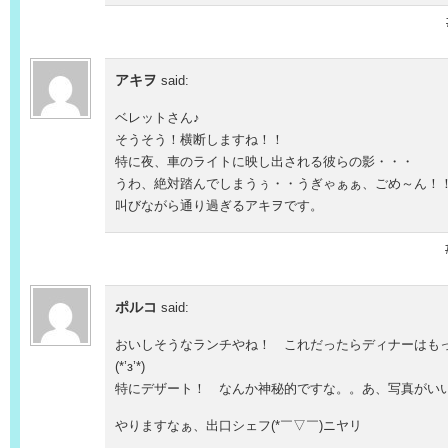
アキヲ
said:
ベレットさん♪
そうそう！横断しますね！！
特に夜、車のライトに映し出される彼らの影・・・
うわ、絶対踏んでしまうぅ・・うぎゃぁぁ、ごめ～ん！
叫びながら通り過ぎるアキヲです。
ポルコ
said:
おいしそうなランチやね！ これだったらディナーはも
(*’з’*)
特にデザート！ なんか神秘的ですな。。あ、写真がいいか
やりますなぁ、出口シェフ(*￣▽￣)ニヤリ