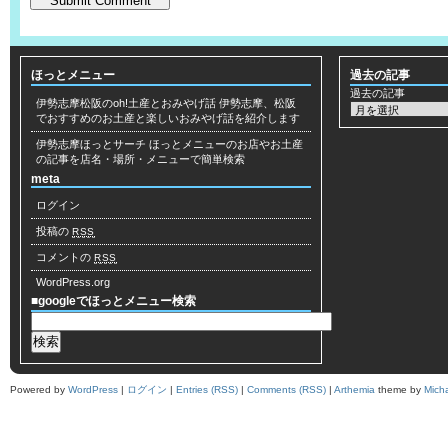
ほっとメニュー
過去の記事
過去の記事
伊勢志摩松阪のoh!土産とおみやげ話
伊勢志摩、松阪
でおすすめのお土産と楽しいおみやげ話を紹介します
伊勢志摩ほっとサーチ
ほっとメニューのお店やお土産
の記事を店名・場所・メニューで簡単検索
meta
ログイン
投稿の
RSS
コメントの
RSS
WordPress.org
■googleでほっとメニュー検索
Powered by
WordPress
|
ログイン
|
Entries (RSS)
|
Comments (RSS)
|
Arthemia
theme by
Mich