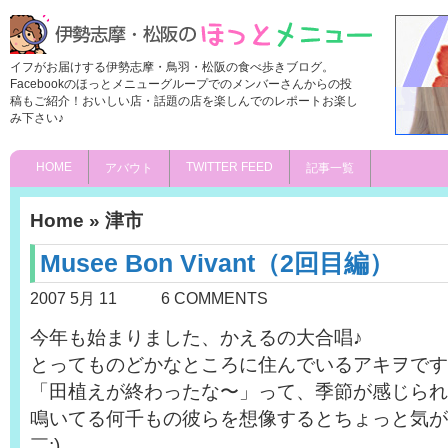
イフがお届けする伊勢志摩・鳥羽・松阪の食べ歩きブログ。
Facebookのほっとメニューグループでのメンバーさんからの投
稿もご紹介！おいしい店・話題の店を楽しんでのレポートお楽し
み下さい♪
HOME
TWITTER FEED
アバウト
記事一覧
Home
»
津市
Musee Bon Vivant（2回目編）
2007 5月 11
6 COMMENTS
今年も始まりました、かえるの大合唱♪
とってものどかなところに住んでいるアキヲです
「田植えが終わったな〜」って、季節が感じられ
鳴いてる何千もの彼らを想像するとちょっと気が
￣;)