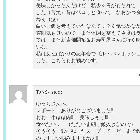
美味しかったんだけど、私少々胃がもたれて
した（苦笑）昔はペロっと食べて、なおかつ
ねぇ（泣）
白いご飯を考えていたなんて…全く気づかな
雰囲気も良いので、また体調を整えて今度は
では、また新店舗開拓＆お寿司屋さんに行く
いな。
私は女性ばかりの忘年会で《ル・バンボッシ
した。こちらもお勧めです。
Tハシ
said:
ゆっちさんへ。
レポート、ありがとございました!!
おお、牛ほほ肉!!! 美味しそう!!!
食べたい…。（ただいま朝ご飯抜きなので）
そうそう、殻に残ったスープって、どこまで
のっすごい悩みますよねぇ!!