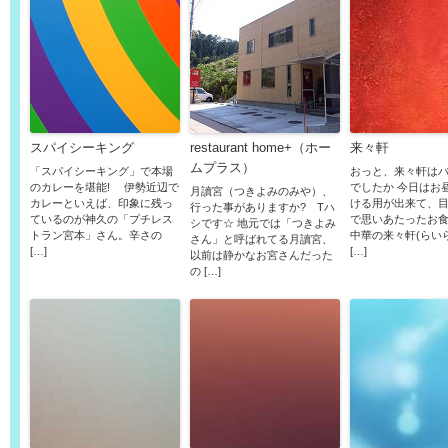
スパイシーキング
restaurant home+（ホー
来々軒
ムプラス）
「スパイシーキング」で本場
おっと、来々軒は
のカレーを堪能! 伊勢近辺で
でしたか 今日はお
月讀宮（つきよみのみや）、
カレーといえば、印象に残っ
ける用が出来て、
行った事がありますか? Tハ
ているのが神久の「プチレス
で思いあたったお
シです☆ 地元では「つきよみ
トラン宮本」さん。辛さの
中華の来々軒(らい
さん」と呼ばれてる月讀宮、
[…]
[…]
以前は静かなお宮さんだった
の […]