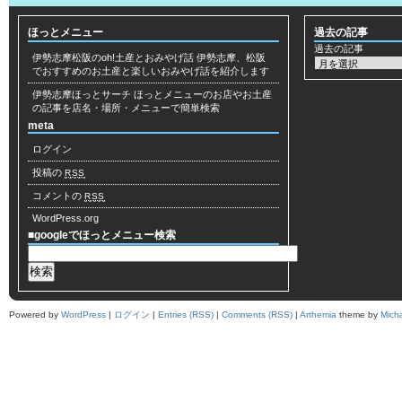
ほっとメニュー
過去の記事
過去の記事
伊勢志摩松阪のoh!土産とおみやげ話
伊勢志摩、松阪
でおすすめのお土産と楽しいおみやげ話を紹介します
伊勢志摩ほっとサーチ
ほっとメニューのお店やお土産
の記事を店名・場所・メニューで簡単検索
meta
ログイン
投稿の
RSS
コメントの
RSS
WordPress.org
■googleでほっとメニュー検索
Powered by
WordPress
|
ログイン
|
Entries (RSS)
|
Comments (RSS)
|
Arthemia
theme by
Mich