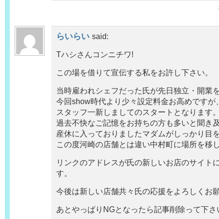
らいらい
said:
Tハシさんコンニチワ!
この場を借りて宣伝する私をお許し下さい。
当時雇われシェフだった氏が先日独立・開業
今回show時代より少々設定料金お高めですが
スタッフ一新しましてのスタートとなります
過去不快なご記憶をお持ちの方も多いと聞き
産休に入っておりましたマダムがしっかり目
この度河崎の店舗とは違い中村町に場所を移
リンクのアドレスが氏の新しいお店のサイト
す。
今後は新しい店舗共々氏の応援をよろしくお
あとやっぱりNGとなったら記事削除って下さい