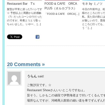
Restaurant Bar T’s
FOOD & CAFE ORCA
モネ by ミノツ
PLUS（オルカプラス）
髪型が平常に戻ったTハシです
今日の午前中は、
☆ 予想以上に周囲から好感触
様のところに行っ
「FOOD & CAFE ORCA […]
（?）だったコーンロウだった
私、見た目の割に
のですが、昨夜とうとう取っ
が激しいので、普
ちゃいました。 いやー、 […]
ところに行っても
う「 […]
20 Comments
»
うらん
said:
ご無沙汰です。☆
Restaurant Showさんいいところですねぇ。
旨そう。しかもこの値段で伊勢海老まで付いてくるんで
場所なんですが、河崎商人館前の細い道を車でずんずん