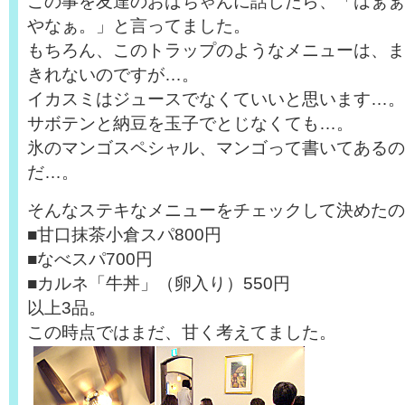
この事を友達のおばちゃんに話したら、「はぁぁ
やなぁ。」と言ってました。
もちろん、このトラップのようなメニューは、ま
きれないのですが…。
イカスミはジュースでなくていいと思います…。
サボテンと納豆を玉子でとじなくても…。
氷のマンゴスペシャル、マンゴって書いてあるの
だ…。
そんなステキなメニューをチェックして決めたの
■甘口抹茶小倉スパ800円
■なべスパ700円
■カルネ「牛丼」（卵入り）550円
以上3品。
この時点ではまだ、甘く考えてました。