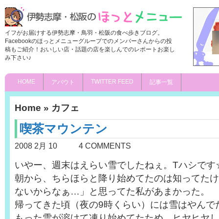
イフがお届けする伊勢志摩・鳥羽・松阪の食べ歩きブログ。
Facebookのほっとメニューグループでのメンバーさんからの投
稿もご紹介！おいしい店・話題の店を楽しんでのレポートお楽し
み下さい♪
HOME
TWITTER FEED
アバウト
記事一覧
Home
»
カフェ
喫茶マウンテン
2008 2月 10
4 COMMENTS
いやー、週末はえらい雪でしたねぇ。Tハシです
朝から、ちらほらと降り始めてたのは知ってたけ
ないからなぁ…」と思ってた私があまかった。
帰ってきた頃（夜の9時くらい）には雪はやんで
もった雪が溶けて凍り始めてたため、ヒヤヒヤし