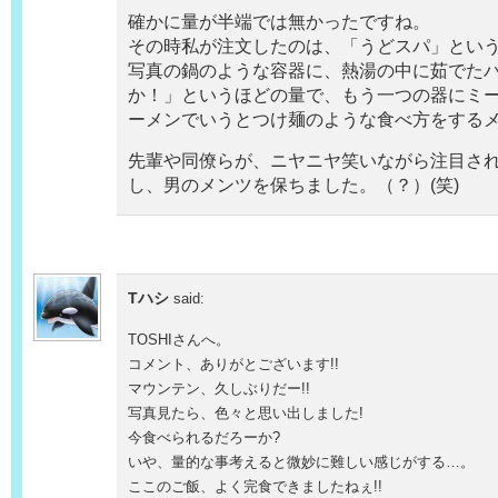
確かに量が半端では無かったですね。
その時私が注文したのは、「うどスパ」とい
写真の鍋のような容器に、熱湯の中に茹でた
か！」というほどの量で、もう一つの器にミ
ーメンでいうとつけ麺のような食べ方をする
先輩や同僚らが、ニヤニヤ笑いながら注目さ
し、男のメンツを保ちました。（？）(笑)
Tハシ
said:
TOSHIさんへ。
コメント、ありがとございます!!
マウンテン、久しぶりだー!!
写真見たら、色々と思い出しました!
今食べられるだろーか?
いや、量的な事考えると微妙に難しい感じがする…。
ここのご飯、よく完食できましたねぇ!!