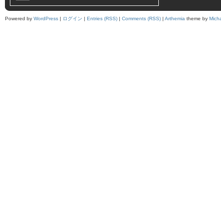
Powered by
WordPress
|
ログイン
|
Entries (RSS)
|
Comments (RSS)
|
Arthemia
theme by
Mich