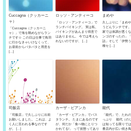
Cuccagna（クッカーニ
ロッソ・アンティーコ
まめや
ャ）
「ロッソ・アンティーコ」で
久しぶりに「まめ
ランチバイキング。 実は私、
うどんランチです。
「Cuccagna（クッカーニ
バイキングがあんまり得意で
家では体調が悪く
ャ）」で海を眺めながらラン
はありません。 今では考えら
ンゴのすったの」
チです☆ この日は仕事で鳥羽
れないのですが、 […]
詰」そして「伊勢う
に行かなきゃいけなくって、
種セ […]
お昼前からバタバタと用意を
[…]
司飯店
カーザ・ビアンカ
能代
「司飯店」で久しぶりに出前
「カーザ・ビアンカ」でパス
「能代」で、たれ
お願いしました。 これは、よ
タランチ。 たまにあるのです
っぷり 能代（の
く人に言われる事なのです
が、何だか「食べ物にとりつ
は知ってる限りで
が。 […]
かれてる!」 って状態ってあり
番店内が広い焼き