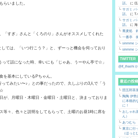
もらいました。
話。
に
伍
サガミ 
話。
に
T
サガミ 
話。
に
海
蕎麦処 
、「すぎ」さんと「くろのり」さんがオススメしてくれた
一番亭 
sinmme
としては、「いつ行こう？」と、ずーっと機会を伺っており
sinmme
TWITTER
うって話になった時、幸いにも「じゃあ、うーやん亭で☆」
@if_thas
食を基本にしているPちゃん。
最近の投
行ってみたい〜♪」との事だったので、久しぶりの3人で「う
☆
団五郎茶
陶陶 伊
日が、月曜日・木曜日・金曜日・土曜日と、決まっておりま
に本格的
に！
ス等々、色々と説明をしてもらって、土曜のお昼1時に席を
おしゃれ酒
ん）
あつむら
東京に行
（ほっと