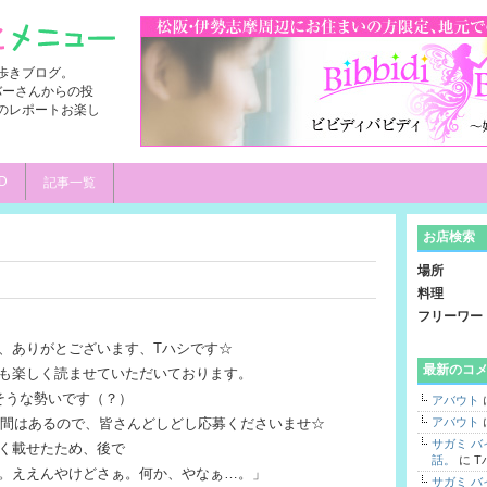
歩きブログ。
ンバーさんからの投
のレポートお楽し
D
記事一覧
お店検索
場所
料理
フリーワー
、ありがとございます、Tハシです☆
最新のコ
も楽しく読ませていただいております。
そうな勢いです（？）
アバウト
だ時間はあるので、皆さんどしどし応募くださいませ☆
アバウト
サガミ 
く載せたため、後で
話。
に
T
。ええんやけどさぁ。何か、やなぁ…。」
サガミ 