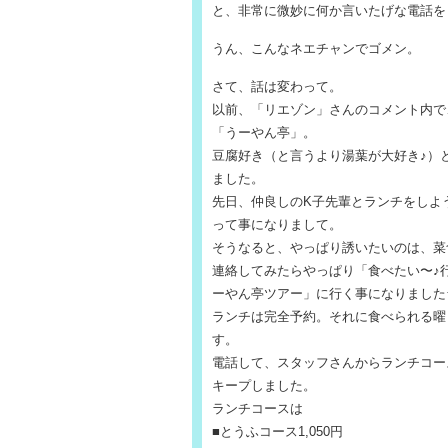
と、非常に微妙に何か言いたげな電話を
うん、こんなネエチャンでゴメン。
さて、話は変わって。
以前、「リエゾン」さんのコメント内で
「うーやん亭」。
豆腐好き（と言うより湯葉が大好き♪）
ました。
先日、仲良しのK子先輩とランチをしよ
って事になりまして。
そうなると、やっぱり誘いたいのは、菜
連絡してみたらやっぱり「食べたい〜♪
ーやん亭ツアー」に行く事になりました
ランチは完全予約。それに食べられる曜
す。
電話して、スタッフさんからランチコー
キープしました。
ランチコースは
■とうふコース1,050円