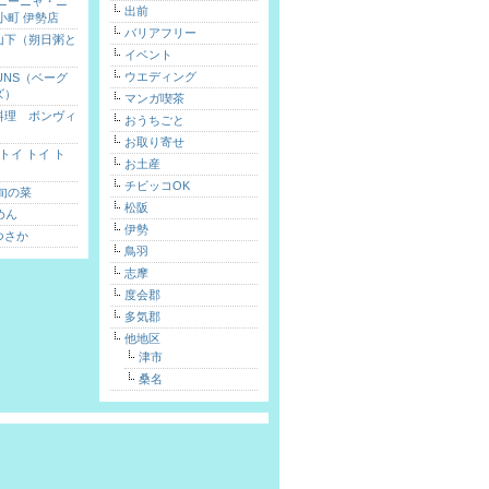
 ニーニャ・ニ
出前
小町 伊勢店
バリアフリー
山下（朔日粥と
イベント
）
ウエディング
FUNS（ベーグ
ズ）
マンガ喫茶
料理 ボンヴィ
おうちごと
お取り寄せ
toi（トイ トイ ト
お土産
チビッコOK
旬の菜
松阪
めん
伊勢
つさか
鳥羽
志摩
度会郡
多気郡
他地区
津市
桑名