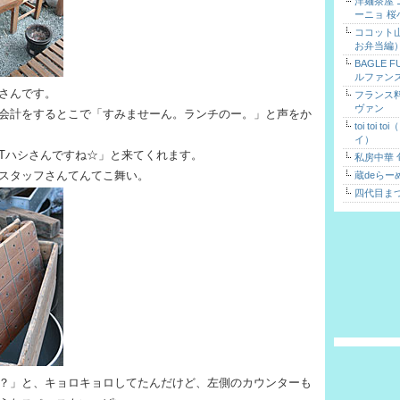
洋麺茶屋
ーニョ 桜
ココット
お弁当編
BAGLE 
ルファン
さんです。
フランス
ヴァン
会計をするとこで「すみませーん。ランチのー。」と声をか
toi toi 
イ）
Tハシさんですね☆」と来てくれます。
私房中華 
スタッフさんてんてこ舞い。
蔵deらー
四代目ま
？」と、キョロキョロしてたんだけど、左側のカウンターも