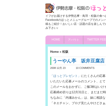
イフがお届けする伊勢志摩・鳥羽・松阪の食べ
Facebookのほっとメニューグループでのメ
稿もご紹介！おいしい店・話題の店を楽しんで
み下さい♪
HOME
TWITTER FEE
アバウト
Home
»
松阪
うーやん亭 坂井豆腐店
2008 12月 23
10 COMMENTS
「ほっとプレゼント」
にたくさんの応募
いただいた応募メールのコメント、とて
このメールをおかずに、ご飯3杯はいけ
応募締め切りは12月31日と、まだま
ちなみに「内瀬みかん」は、妹に相談な
「ネエチャン、ブログ見たんやけどさぁ