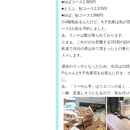
■ゆばコース1,365円
■とうふ、鮎コース1,575円
■ゆば、鮎コース1,890円
の4種類あるんだけど、K子先輩は魚が
ース3人前を予約しました。
あ、ランチは数が限られております。
とまぁ、これががお邪魔する3日前の話
私達で当日の席は全て埋まったとの事だ
スメします。
遅めのランチになったため、当日は11
PちゃんとK子先輩宅をお迎えに行き、
に。
あ、「うーやん亭」はリエゾンの近く、
一瞬、見逃しそうになるので、気を付け