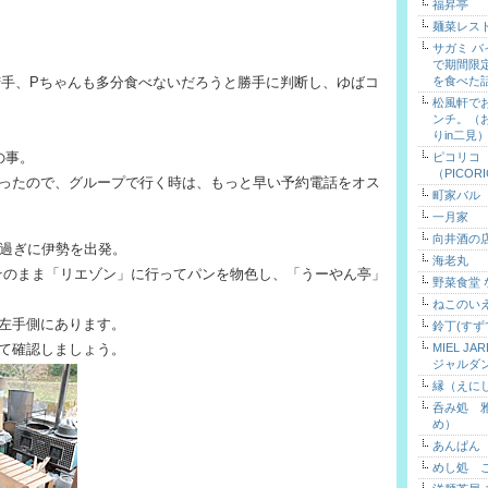
福昇亭
麺菜レス
サガミ 
で期間限
苦手、Pちゃんも多分食べないだろうと勝手に判断し、ゆばコ
を食べた
松風軒で
ンチ。（
りin二見
の事。
ピコリコ
（PICOR
ったので、グループで行く時は、もっと早い予約電話をオス
町家バル
一月家
向井酒の
時過ぎに伊勢を出発。
海老丸
そのまま「リエゾン」に行ってパンを物色し、「うーやん亭」
野菜食堂
ねこのい
左手側にあります。
鈴丁(すず
て確認しましょう。
MIEL J
ジャルダ
縁（えに
呑み処 
め）
あんぱん
めし処 