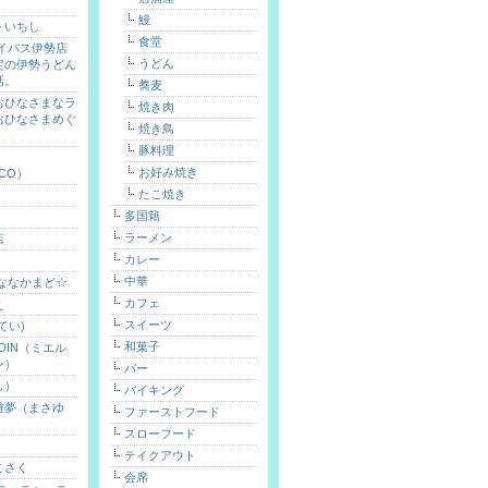
鰻
トいちし
食堂
バイパス伊勢店
うどん
定の伊勢うどん
話。
蕎麦
おひなさまなラ
焼き肉
おひなさまめぐ
焼き鳥
）
豚料理
お好み焼き
ICO）
たこ焼き
多国籍
ラーメン
店
カレー
中華
 ななかまど☆
カフェ
え
スイーツ
てい)
和菓子
ARDIN（ミエル
ン）
バー
し）
バイキング
雅夢（まさゆ
ファーストフード
スローフード
テイクアウト
こさく
会席