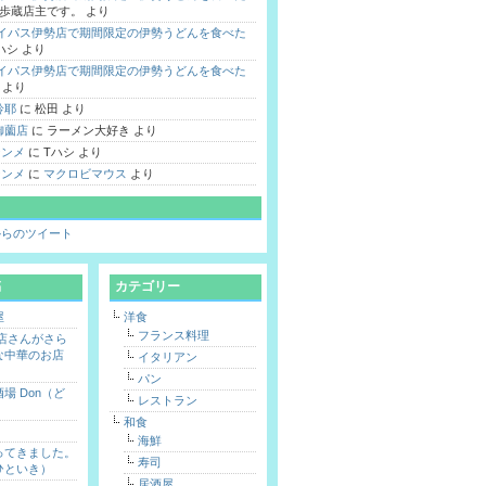
歩蔵店主です。
より
バイパス伊勢店で期間限定の伊勢うどんを食べた
ハシ
より
バイパス伊勢店で期間限定の伊勢うどんを食べた
より
鈴耶
に
松田
より
御薗店
に
ラーメン大好き
より
 シンメ
に
Tハシ
より
 シンメ
に
マクロビマウス
より
hi からのツイート
稿
カテゴリー
屋
洋食
フランス料理
勢店さんがさら
な中華のお店
イタリアン
パン
場 Don（ど
レストラン
和食
海鮮
ってきました。
寿司
ひといき）
居酒屋