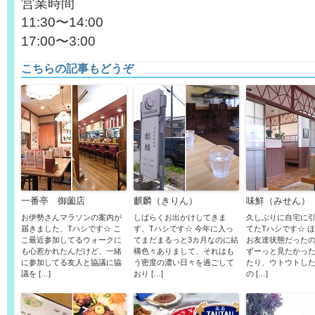
営業時間
11:30〜14:00
17:00〜3:00
こちらの記事もどうぞ
一番亭 御薗店
麒麟（きりん）
味鮮（みせん）
お伊勢さんマラソンの案内が
しばらくお出かけしてきま
久しぶりに自宅に
届きました、Tハシです☆ こ
す、Tハシです☆ 今年に入っ
てたTハシです☆ 
こ最近参加してるウォークに
てまだまるっと3カ月なのに結
お友達状態だった
も心惹かれたんだけど、一緒
構色々ありまして、それはも
ずーっと見たかった
に参加してる友人と協議に協
う密度の濃い日々を過ごして
たり、ウトウトし
議を […]
おり […]
の […]