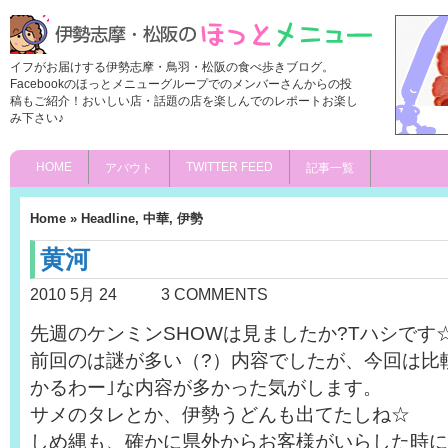
イフがお届けする伊勢志摩・鳥羽・松阪の食べ歩きブログ。
Facebookのほっとメニューグループでのメンバーさんからの投
稿もご紹介！おいしい店・話題の店を楽しんでのレポートお楽し
み下さい♪
HOME
TWITTER FEED
アバウト
記事一覧
Home
»
Headline
,
中華
,
伊勢
黄河
2010 5月 24
3 COMMENTS
先週のケンミンSHOWは見ましたか?Tハシです
前回のは謎が多い（?）内容でしたが、今回は比
かるわー｣な内容が多かった気がします。
サメのタレとか、伊勢うどんも出てたしね☆
しめ縄も、確かに県外からお客様がいらした時に