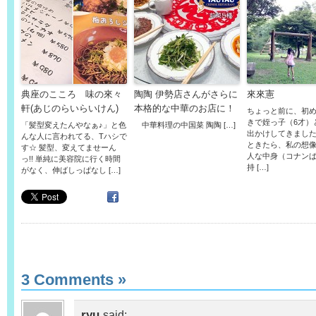
典座のこころ 味の來々
陶陶 伊勢店さんがさらに
來來憲
軒(あじのらいらいけん)
本格的な中華のお店に！
ちょっと前に、初
きで姪っ子（6才）
「髪型変えたんやなぁ♪」と色
中華料理の中国菜 陶陶 […]
出かけしてきました
んな人に言われてる、Tハシで
ときたら、私の想
す☆ 髪型、変えてませーん
人な中身（コナン
っ!! 単純に美容院に行く時間
持 […]
がなく、伸ばしっぱなし […]
3 Comments
»
ryu
said: