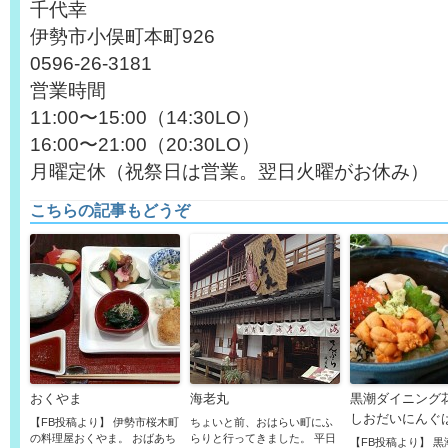
千代幸
伊勢市小俣町本町926
0596-26-3181
営業時間
11:00〜15:00（14:30LO）
16:00〜21:00（20:30LO）
月曜定休（祝祭日は営業。翌日火曜がお休み）
こちらの記事もどうぞ
おくやま
海老丸
黒潮ダイニング
しおだいにんぐ
【FB投稿より】 伊勢市桜木町
ちょいと前、おはらい町にふ
の料理屋おくやま。 おばあち
らりと行ってきました。 平日
【FB投稿より】 