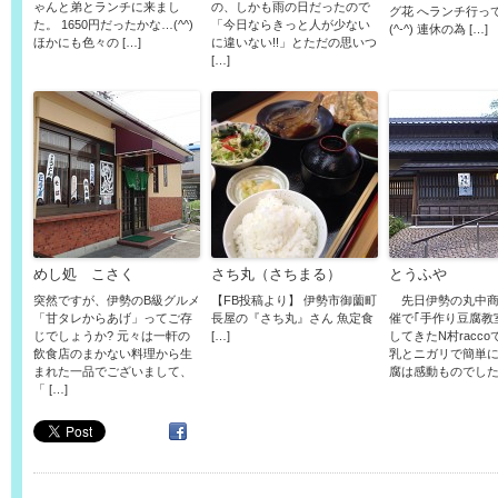
ゃんと弟とランチに来まし
の、しかも雨の日だったので
グ花 へランチ行っ
た。 1650円だったかな…(^^)
「今日ならきっと人が少ない
(^-^) 連休の為 […]
ほかにも色々の […]
に違いない!!」とただの思いつ
[…]
めし処 こさく
さち丸（さちまる）
とうふや
突然ですが、伊勢のB級グルメ
【FB投稿より】 伊勢市御薗町
先日伊勢の丸中商
「甘タレからあげ」ってご存
長屋の『さち丸』さん 魚定食
催で｢手作り豆腐教
じでしょうか? 元々は一軒の
[…]
してきたN村racc
飲食店のまかない料理から生
乳とニガリで簡単
まれた一品でございまして、
腐は感動ものでしたし
「 […]