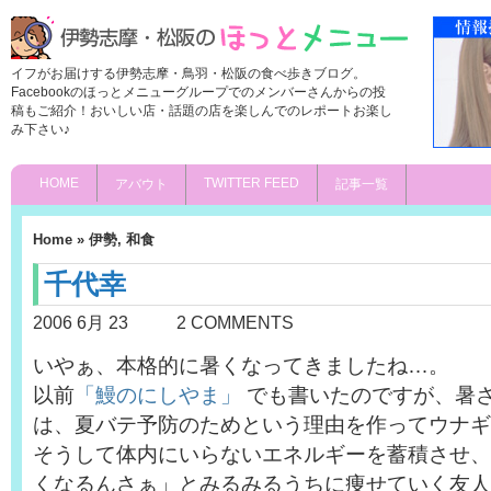
イフがお届けする伊勢志摩・鳥羽・松阪の食べ歩きブログ。
Facebookのほっとメニューグループでのメンバーさんからの投
稿もご紹介！おいしい店・話題の店を楽しんでのレポートお楽し
み下さい♪
HOME
TWITTER FEED
アバウト
記事一覧
Home
»
伊勢
,
和食
千代幸
2006 6月 23
2 COMMENTS
いやぁ、本格的に暑くなってきましたね…。
以前
「鰻のにしやま」
でも書いたのですが、暑
は、夏バテ予防のためという理由を作ってウナギ
そうして体内にいらないエネルギーを蓄積させ、
くなるんさぁ」とみるみるうちに痩せていく友人