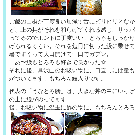
ご飯の山椒が丁度良い加減で舌にピリピリとなか
ど、上の具がそれを和らげてくれる感じ。サッパ
ってるのでホントに丁度いい。とろろもしっかり
げられるくらい。それを短冊に切った鰻に乗せて
箸ですくって大口開けて一口でガブン。
…あ〜鰻もとろろも好きで良かった☆
それに後、具沢山のお吸い物に、口直しには量も
がついてます。もちろん鰻入りです。
代表の「うなとろ膳」は、大きな丼の中にいっぱ
の上に鰻がのってます。
後、お吸い物に温玉に酢の物に、もちろんとろろ