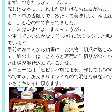
まず、つきだしがテーブルに。
涼しげな器に、これまた涼しげなお豆腐がちょこ
トロトロの舌触りで、冷たくて美味しい。私は豆
と…」と心の中で言ってました。
で、次はいよいよ「まんみょうが」。
お重（でいいのかな…?）の中にはミッシリと色
ています。
手前の左スミから順番に、お漬物→胡瓜の塩もみ
で、鰻の上には、とろろと茗荷の千切りがのっか
と山椒が混ぜ込んであるご飯。
メニューには「ビビンバ風にまぜまぜしてもGO
のですが、あんまりキレイなので混ぜた事ないで
ゃもうキレイに頂きます。