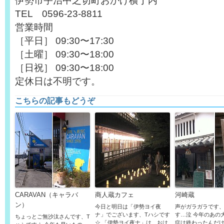
伊勢市宇治中之切町おかげ横丁内
TEL 0596-23-8811
営業時間
［平日］ 09:30〜17:30
［土曜］ 09:30〜18:00
［日祝］ 09:30〜18:00
定休日は不明です。
こちらの記事もどうぞ
CARAVAN（キャラバ
商人蔵カフェ
河崎蔵
ン）
今日と明日は「伊勢ヨイ夜
声がガラガラです、
ナ」でございます、Tハシです
す…泣 今年のあの
ちょっとご無沙汰さんです、T
☆ 「伊勢ヨイ夜ナ」は、おは
症は終わったんだ