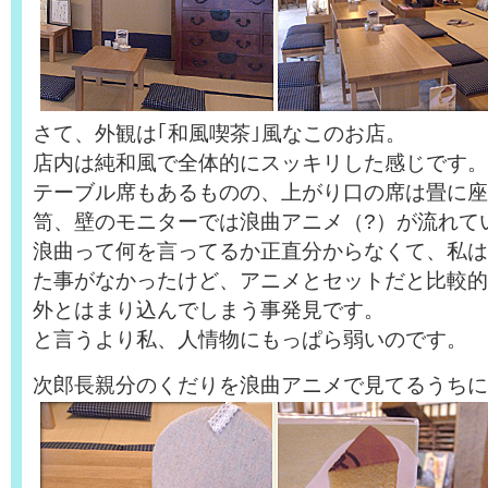
さて、外観は｢和風喫茶｣風なこのお店。
店内は純和風で全体的にスッキリした感じです。
テーブル席もあるものの、上がり口の席は畳に座
笥、壁のモニターでは浪曲アニメ（?）が流れて
浪曲って何を言ってるか正直分からなくて、私は
た事がなかったけど、アニメとセットだと比較的
外とはまり込んでしまう事発見です。
と言うより私、人情物にもっぱら弱いのです。
次郎長親分のくだりを浪曲アニメで見てるうちに