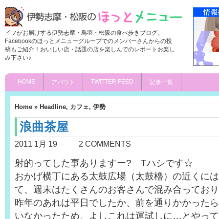
イフがお届けする伊勢志摩・鳥羽・松阪の食べ歩きブログ。
Facebookのほっとメニューグループでのメンバーさんからの投
稿もご紹介！おいしい店・話題の店を楽しんでのレポートお楽し
み下さい♪
HOME
TWITTER FEED
アバウト
記事一覧
Home
»
Headline
,
カフェ
,
伊勢
浪曲茶屋
2011 1月 19
2 COMMENTS
射的ってした事ありますー? Tハシです☆
おかげ横丁にある太鼓広場（太鼓櫓）の近くには
て、週末はたくさんのお客さんで混み合っており
昨年のあれは平日でしたか、前を通りかかったら
いなかったため、よしこれは運試しに…とやって