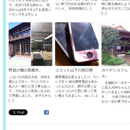
ハシです☆ 今年も早いもの
らい町で行われる夜の灯りイ
時に喉を痛めたよ
で、今日で3月も終わり。 明
ベント。 約5000個の […]
声がガラガラして
日からは4月ですよ!! お花見シ
[…]
ーズンですよ!!( […]
野遊び棚の黒糖氷。
ココット山下の朔日粥
ガーデンカフェ
ル」
こないだの花火大会、浴衣を
携帯電話を変えました〜、Tハ
着たんですー、Tハシです☆
シです☆ 前の携帯電話も良か
玉城町の「ボヌー
友人と一緒だと言う事もあっ
ったんだけど、調子が悪くな
に友人JUNちゃん
て、それはもう気合いを入れ
っちゃったので思い切って買
行ってきましたN村r
て準備しました。 女子だから
い換えてみました。 au→ […]
す。 小俣で待ち
[…]
から一台の車で行った