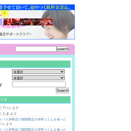
ド
メント
に
Tハシ
より
に
たま
より
バイパス伊勢店で期間限定の伊勢うどんを食べた
ハシ
より
バイパス伊勢店で期間限定の伊勢うどんを食べた