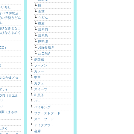
鰻
トいちし
食堂
バイパス伊勢店
うどん
定の伊勢うどん
話。
蕎麦
おひなさまなラ
焼き肉
おひなさまめぐ
焼き鳥
）
豚料理
お好み焼き
ICO）
たこ焼き
多国籍
ラーメン
店
カレー
中華
 ななかまど☆
カフェ
え
スイーツ
てい)
和菓子
ARDIN（ミエル
ン）
バー
し）
バイキング
雅夢（まさゆ
ファーストフード
スローフード
テイクアウト
こさく
会席