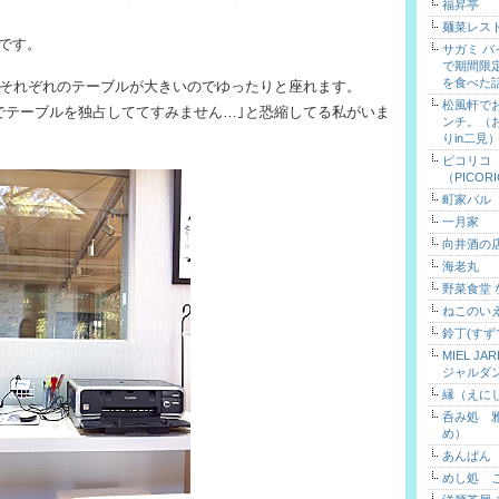
福昇亭
麺菜レス
です。
サガミ 
で期間限
を食べた
、それぞれのテーブルが大きいのでゆったりと座れます。
松風軒で
でテーブルを独占しててすみません…｣と恐縮してる私がいま
ンチ。（
りin二見
ピコリコ
（PICOR
町家バル
一月家
向井酒の
海老丸
野菜食堂
ねこのい
鈴丁(すず
MIEL J
ジャルダ
縁（えに
呑み処 
め）
あんぱん
めし処 