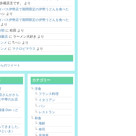
歩蔵店主です。
より
バイパス伊勢店で期間限定の伊勢うどんを食べた
ハシ
より
バイパス伊勢店で期間限定の伊勢うどんを食べた
より
鈴耶
に
松田
より
御薗店
に
ラーメン大好き
より
 シンメ
に
Tハシ
より
 シンメ
に
マクロビマウス
より
hi からのツイート
稿
カテゴリー
屋
洋食
フランス料理
勢店さんがさら
な中華のお店
イタリアン
パン
場 Don（ど
レストラン
和食
海鮮
ってきました。
寿司
ひといき）
居酒屋