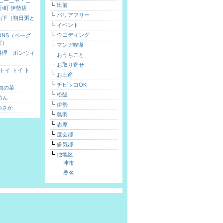
 ニーニャ・ニ
出前
小町 伊勢店
バリアフリー
山下（朔日粥と
イベント
）
ウエディング
FUNS（ベーグ
ズ）
マンガ喫茶
料理 ボンヴィ
おうちごと
お取り寄せ
toi（トイ トイ ト
お土産
チビッコOK
旬の菜
松阪
めん
伊勢
つさか
鳥羽
志摩
度会郡
多気郡
他地区
津市
桑名