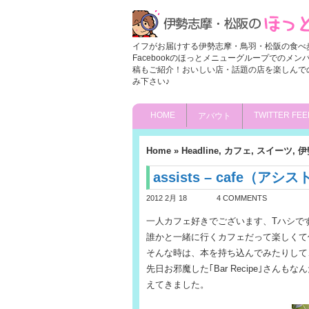
イフがお届けする伊勢志摩・鳥羽・松阪の食べ
Facebookのほっとメニューグループでのメ
稿もご紹介！おいしい店・話題の店を楽しんで
み下さい♪
HOME
TWITTER FEE
アバウト
Home
»
Headline
,
カフェ
,
スイーツ
,
伊
assists – cafe（ア
2012 2月 18
4 COMMENTS
一人カフェ好きでございます、Tハシで
誰かと一緒に行くカフェだって楽しくて
そんな時は、本を持ち込んでみたりして
先日お邪魔した｢Bar Recipe｣さ
えてきました。