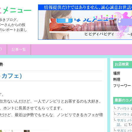
歩きブログ。
ンバーさんからの投
のレポートお楽し
D
記事一覧
勢
お店検索
場所
シストカフェ）
料理
フリーワー
す。
最新のコ
仕方ないんだけど、一人でノンビリとお茶するのも大好き。
、ホントに長居させてもらってます。
アバウト
んもなんだけど、最近は伊勢でもそんな、ノンビリできるカフェが増
アバウト
サガミ 
話。
に
T
サガミ 