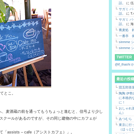
話。
に
伍
サガミ 
話。
に
T
サガミ 
話。
に
海
蕎麦処 
一番亭 
sinmme
sinmme
TWITTER
@if_thas
最近の投
団五郎茶
ってとこ。
陶陶 伊
に本格的
に！
おしゃれ酒
面へ、麦酒蔵の前を通ってもうちょっと進むと、信号より少し
ん）
スクールがあるのですが、その同じ建物の中にカフェが
あつむら
東京に行
（ほっと
ssists – cafe（アシストカフェ）」。