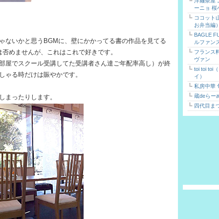
洋麺茶屋
ーニョ 桜
ココット
お弁当編
BAGLE 
ゃないかと思うBGMに、壁にかかってる書の作品を見てる
ルファン
は否めませんが、これはこれで好きです。
フランス
ヴァン
部屋でスクール受講してた受講者さん達ご年配率高し）が終
toi toi 
しゃる時だけは賑やかです。
イ）
私房中華 
蔵deらー
しまったりします。
四代目ま