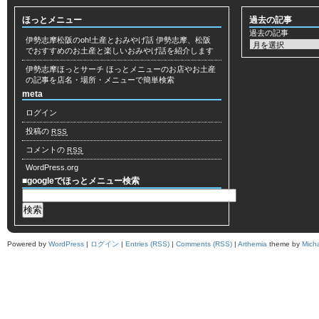
ほっとメニュー
過去の記事
過去の記事
伊勢志摩松阪のoh!土産とおみやげ話
伊勢志摩、松阪
でおすすめのお土産と楽しいおみやげ話を紹介します
伊勢志摩ほっとサーチ
ほっとメニューのお店やお土産
の記事を店名・場所・メニューで簡単検索
meta
ログイン
投稿の
RSS
コメントの
RSS
WordPress.org
■googleでほっとメニュー検索
Powered by
WordPress
|
ログイン
|
Entries (RSS)
|
Comments (RSS)
|
Arthemia
theme by
Mich