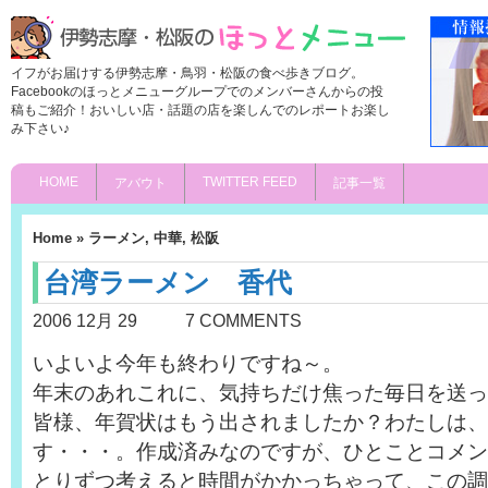
イフがお届けする伊勢志摩・鳥羽・松阪の食べ歩きブログ。
Facebookのほっとメニューグループでのメンバーさんからの投
稿もご紹介！おいしい店・話題の店を楽しんでのレポートお楽し
み下さい♪
HOME
TWITTER FEED
アバウト
記事一覧
Home
»
ラーメン
,
中華
,
松阪
台湾ラーメン 香代
2006 12月 29
7 COMMENTS
いよいよ今年も終わりですね～。
年末のあれこれに、気持ちだけ焦った毎日を送っ
皆様、年賀状はもう出されましたか？わたしは、
す・・・。作成済みなのですが、ひとことコメン
とりずつ考えると時間がかかっちゃって、この調