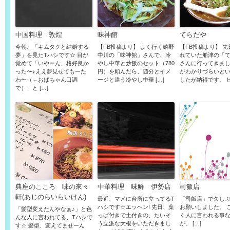
中国料理 敦煌
味神館
てらだや
今朝、「キムタクと結婚する
【FB投稿より】 よく行く嬉野
【FB投稿より】 
夢」を見たTハシです☆ 目が
中川の「味神館」さんで、冷
れていた船津の「
覚めて「いやーん、格好良か
やし中華と炒飯のセット（780
さんに行ってきまし
った〜♪ええ夢見せてもーた
円）を頼んだら、随分とイメ
がわかりづらいと
わ〜（←おばちゃん口調
ージと違う冷やし中華 […]
したが納得です。 ヒン
で）」と […]
典座のこころ 味の來々
中華料理 味鮮 伊勢店
司飯店
軒(あじのらいらいけん)
最近、マメに台所に立ってるT
「司飯店」で久し
ハシです☆エッヘン! 先日、葉
お願いしました。 
「髪型変えたんやなぁ♪」と色
っぱ付きで土付きの、たいそ
く人に言われる事
んな人に言われてる、Tハシで
う立派な大根をいただきまし
が。 […]
す☆ 髪型、変えてませーん