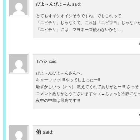
びよ～んびよ～ん
said:
とてもオイシオイシそうですね。でもこれって
「エビチリ」じゃなくて、これは「エビマヨ」じゃない
「エビチリ」には マヨネーズ使わないかと…。
Tハシ
said:
びよ～んびよ～んさんへ。
キャーッッッ!!!!やってしまったー!!
恥ずかしいっ（>_<） 教えてくれてありがとー!!! さっそ
コメントありがとうございます☆（←ちょっと冷静になっ
夜中の中華は最高です!!!
侑
said: