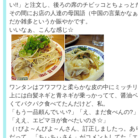
い!!」と注文し、後ろの席のチビッコとちょっと
その間にお店の人達の母国語（中国の言葉かなぁ
だか雑多というか賑やかです。
いいなぁ、こんな感じ☆
ワンタンはフワフワと柔らかな皮の中にミッチリ
上には白髪ネギと青ネギが乗っかってて、醤油ベ
くてパクパク食べてたんだけど、私。
「もう一品頼んでいい?」「え、まだ食べんの?
「ええ、エビマヨが食べたいのさ☆」
（↑びよ～んびよ～んさん、訂正しましたっ。あ
だって、「ちぃちぃさん」がコメントしてた「エ