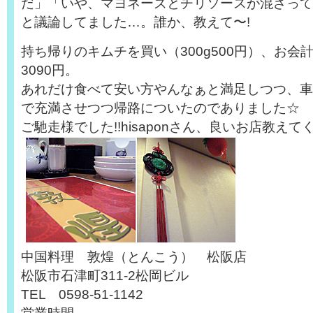
だ」「いや、マヨネーズとチリソースが混ざってる
と議論してました…。誰か、教えて〜!
持ち帰りのキムチを買い（300g500円）、お会
3090円。
あれだけ食べて安い方やんなぁと満足しつつ、車
で充満させつつ帰路についたのでありました☆
ご馳走様でした!!hisaponさん、良いお店教えて
中国料理 敦煌（とんこう） 松阪店
松阪市石津町311-2松岡ビル
TEL 0598-51-1142