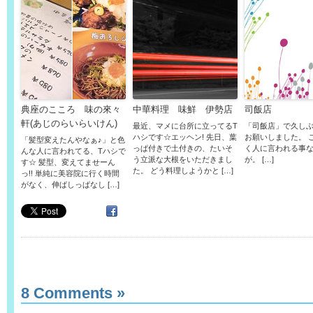
典座のこころ 味の來々
中華料理 味鮮 伊勢店
司飯店
軒(あじのらいらいけん)
最近、マメに台所に立ってるT
「司飯店」で久し
ハシです☆エッヘン! 先日、葉
お願いしました。 
「髪型変えたんやなぁ♪」と色
っぱ付きで土付きの、たいそ
く人に言われる事
んな人に言われてる、Tハシで
う立派な大根をいただきまし
が。 […]
す☆ 髪型、変えてませーん
た。 どう料理しようかと […]
っ!! 単純に美容院に行く時間
がなく、伸ばしっぱなし […]
8 Comments
»