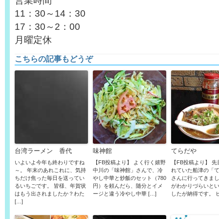
営業時間
11：30～14：30
17：30～2：00
月曜定休
こちらの記事もどうぞ
台湾ラーメン 香代
味神館
てらだや
いよいよ今年も終わりですね
【FB投稿より】 よく行く嬉野
【FB投稿より】 
～。 年末のあれこれに、気持
中川の「味神館」さんで、冷
れていた船津の「
ちだけ焦った毎日を送ってい
やし中華と炒飯のセット（780
さんに行ってきまし
るいちごです。 皆様、年賀状
円）を頼んだら、随分とイメ
がわかりづらいと
はもう出されましたか？わた
ージと違う冷やし中華 […]
したが納得です。 ヒン
[…]