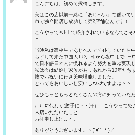
こんにちは。初めて投稿します。
実はこの店以前一緒に「あじへい」で働いて
市で独立開店し成功して第2店舗なんです！
こうやってﾈｯﾄ上で紹介されているなんてさぞｵ
＾
当時私は高校生であじへんでﾊﾞｲﾄしていたら
らずして来た中国人Tｻﾝ。朝から夜中まで1日
で日本語日本人に慣れるよう努力を重ね実現
私は今は結婚し家族がありあれから10年たちまし
族でお祝いに行き美味堪能しました。
とってもおいしいし安いしｵｽｽﾒですよね＾＾
ぜひもっともっとたくさんの方に知っていた
ｵｰﾅｰに代わり(勝手に・・汗） こうやっ
来店いただいたこと
お礼申し上げます。
ありがとうございます。ヽ(´∀｀＊)ノ