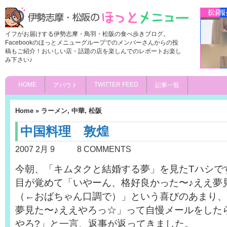
イフがお届けする伊勢志摩・鳥羽・松阪の食べ歩きブログ。
Facebookのほっとメニューグループでのメンバーさんからの投
稿もご紹介！おいしい店・話題の店を楽しんでのレポートお楽し
み下さい♪
HOME
TWITTER FEED
アバウト
記事一覧
Home
»
ラーメン
,
中華
,
松阪
中国料理 敦煌
2007 2月 9
8 COMMENTS
今朝、「キムタクと結婚する夢」を見たTハシで
目が覚めて「いやーん、格好良かった〜♪ええ夢
（←おばちゃん口調で）」という喜びのあまり、
夢見た〜♪ええやろっ☆」って自慢メールをした
やろ?」と一言、返事が返ってきました。