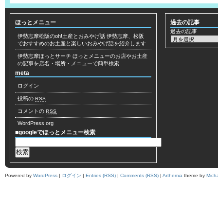
ほっとメニュー
過去の記事
過去の記事
伊勢志摩松阪のoh!土産とおみやげ話
伊勢志摩、松阪
でおすすめのお土産と楽しいおみやげ話を紹介します
伊勢志摩ほっとサーチ
ほっとメニューのお店やお土産
の記事を店名・場所・メニューで簡単検索
meta
ログイン
投稿の
RSS
コメントの
RSS
WordPress.org
■googleでほっとメニュー検索
Powered by
WordPress
|
ログイン
|
Entries (RSS)
|
Comments (RSS)
|
Arthemia
theme by
Mich