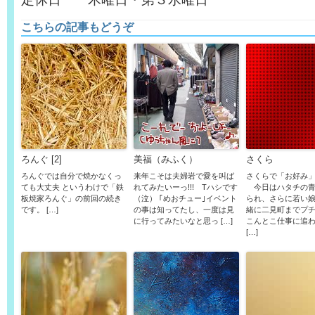
こちらの記事もどうぞ
ろんぐ [2]
美福（みふく）
さくら
ろんぐでは自分で焼かなくっ
来年こそは夫婦岩で愛を叫ば
さくらで「お好み
ても大丈夫 というわけで「鉄
れてみたいーっ!!! Tハシです
今日はハタチの青
板焼家ろんぐ」の前回の続き
（泣） ｢めおチュー｣イベント
られ、さらに若い
です。 […]
の事は知ってたし、一度は見
緒に二見町までプ
に行ってみたいなと思っ […]
こんとこ仕事に追
[…]