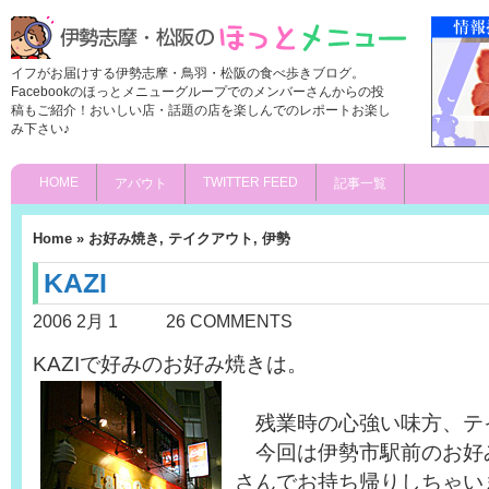
イフがお届けする伊勢志摩・鳥羽・松阪の食べ歩きブログ。
Facebookのほっとメニューグループでのメンバーさんからの投
稿もご紹介！おいしい店・話題の店を楽しんでのレポートお楽し
み下さい♪
HOME
TWITTER FEED
アバウト
記事一覧
Home
»
お好み焼き
,
テイクアウト
,
伊勢
KAZI
2006 2月 1
26 COMMENTS
KAZIで好みのお好み焼きは。
残業時の心強い味方、テ
今回は伊勢市駅前のお好みハ
さんでお持ち帰りしちゃい