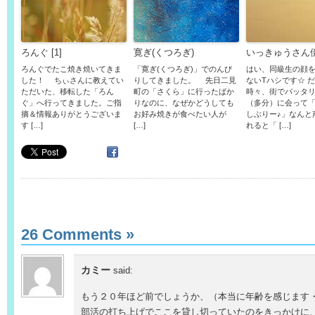
ろんぐ [1]
寛ぎ(くつろぎ)
いっきゅうさん
ろんぐでたこ焼き焼いてきま
「寛ぎ(くつろぎ)」でのんび
はい、同級生の顔
した！ ちぃさんに教えてい
りしてきました。 先日二見
ないTハシです☆ 
ただいた、移転した「ろん
町の「さくら」に行ったばか
時々、街でバッタ
ぐ」へ行ってきました。ご指
りなのに、なぜかどうしても
（多分）に会って
摘＆情報ありがとうございま
お好み焼きが食べたい人が
しぶりー♪」なんと
す […]
[…]
れると「 […]
26 Comments
»
カミー
said:
もう２０年ほど前でしょうか、（本当に年齢を感じます
部活の打ち上げでここを貸し切っていたのをきっかけに