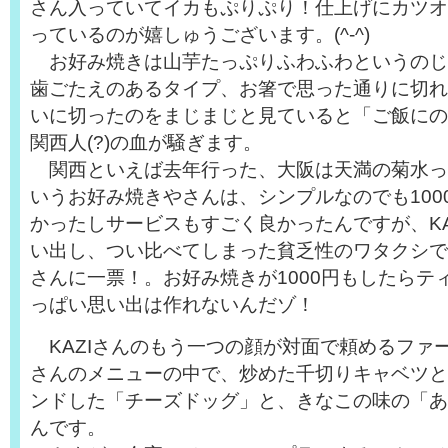
さん入っていてイカもぷりぷり！仕上げにカツオ
っているのが嬉しゅうございます。(^-^)
お好み焼きは山芋たっぷりふわふわというのじ
歯ごたえのあるタイプ、お箸で思った通りに切れ
いに切ったのをまじまじと見ていると「ご飯にの
関西人(?)の血が騒ぎます。
関西といえば去年行った、大阪は天満の菊水っ
いうお好み焼きやさんは、シンプルなのでも100
かったしサービスもすごく良かったんですが、KAZ
い出し、つい比べてしまった貧乏性のワタクシです
さんに一票！。お好み焼きが1000円もしたらテ
っぱい思い出は作れないんだゾ！
KAZIさんのもう一つの顔が対面で頼めるファ
さんのメニューの中で、炒めた千切りキャベツと
ンドした「チーズドッグ」と、きなこの味の「あ
んです。