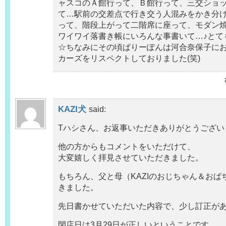
ャスコのＡ館行って、Ｂ館行って、三交ショ
て…駅前の交差点で行き交う人混みをかき分
って、階段上がって二階席に座って、モダン
ワイワイ落書き帳にいろんな事書いて…♪とて
☆ちなみにその頃ぱりーぽんは河合奈保子に
カーズをリスペクトしておりました(笑)
KAZI犬
said:
Tハシさん、お返事いただきありがとうござい
他の方からもコメントをいただけて、
大変嬉しく拝見させていただきました。
もちろん、父と母（KAZIのおじちゃん＆おば
きました。
先日書かせていただいた内容で、少し訂正が
閉店日は3月29日が正しいということです。