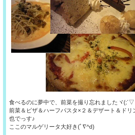
食べるのに夢中で、前菜を撮り忘れましたヾ(;´▽
前菜＆ピザ＆ハーフパスタ×２＆デザート＆ドリン
也でっす♪
ここのマルゲリータ大好き(ﾟ∇^d)