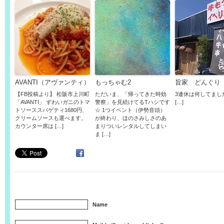
AVANTI（アヴァンティ）
もっちゃむ2
旨家 どんぐり
【FB投稿より】 松阪市上川町
ただいま、「帰ってきた時効
3連休は何してまし
「AVANTI」 ずわいガニのトマ
警察」を見続けてるTハシです
[…]
トソーススパゲティ1680円、
☆ 1つイベント（伊勢音頭）
クリームソースも選べます。
が終わり、ほのさみしさのあ
カウンター席は […]
まりついレンタルしてしまい
ま […]
Name