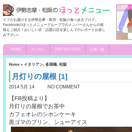
イフがお届けする伊勢志摩・鳥羽・松阪の食べ歩きブログ。
Facebookのほっとメニューグループでのメンバーさんからの投
稿もご紹介！おいしい店・話題の店を楽しんでのレポートお楽し
み下さい♪
HOME
TWITTER FEED
アバウト
記事一覧
Home
»
イタリアン
,
多国籍
,
松阪
月灯りの屋根 [1]
2014 5月 14
NO COMMENT
【FB投稿より】
月灯りの屋根でお茶中
カフェオレのシホンケーキ
黒ゴマのプリン、シューアイス