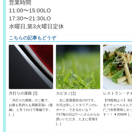
営業時間
11:00〜15:00LO
17:30〜21:30LO
水曜日,第3火曜日定休
こちらの記事もどうぞ
月灯りの屋根 [2]
カピタノ[1]
レストラン・ナ
「月灯りの屋根」のご飯で、
主に居酒屋担当のHです。
【FB投稿より】 
お腹も気持ちも満腹至福♪（後
今日は珍しくイタリアンのレ
るナチュールさん
編） と言うわけで後編です。
ポート…できるかいな？
(^_^)全部美味しか
[…]
7/17海の日はTハシさんからお
す！！ ▼2006年 […
誘いいただき、たまに登場す
[…]