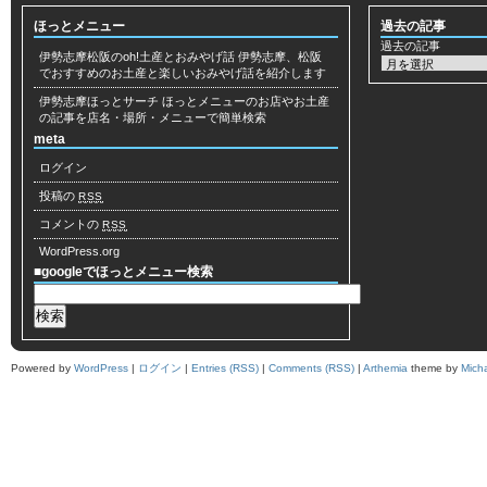
ほっとメニュー
過去の記事
過去の記事
伊勢志摩松阪のoh!土産とおみやげ話
伊勢志摩、松阪
でおすすめのお土産と楽しいおみやげ話を紹介します
伊勢志摩ほっとサーチ
ほっとメニューのお店やお土産
の記事を店名・場所・メニューで簡単検索
meta
ログイン
投稿の
RSS
コメントの
RSS
WordPress.org
■googleでほっとメニュー検索
Powered by
WordPress
|
ログイン
|
Entries (RSS)
|
Comments (RSS)
|
Arthemia
theme by
Mich