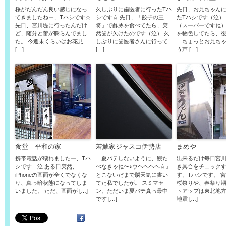
桜がだんだん良い感じになっ
久しぶりに歯医者に行ったTハ
先日、お兄ちゃん
てきましたねー、Tハシです☆
シです☆ 先日、「餃子の王
たTハシです（泣）
先日、宮川堤に行ったんだけ
将」で酢豚を食べてたら、突
（スーパーですね
ど、随分と蕾が膨らんでまし
然歯が欠けたのです（泣） 久
を物色してたら、
た。 今週末くらいはお花見
しぶりに歯医者さんに行って
「ちょっとお兄ちゃ
[…]
[…]
う声 […]
食堂 平和の家
若鯱家ジャスコ伊勢店
まめや
携帯電話が壊れましたー、Tハ
「夏バテしないように、鰻た
出来るだけ毎日宮
シです…泣 ある日突然、
べなきゃね〜♪ウヘヘヘヘ☆」
き具合をチェック
iPhoneの画面が全くでなくな
とこないだまで脳天気に書い
す、Tハシです。 
り、真っ暗状態になってしま
てた私でしたが。 スミマセ
桜祭りや、春祭り
いました。 ただ、画面が […]
ン。ただいま夏バテ真っ最中
トアップは東北地
です […]
地震 […]