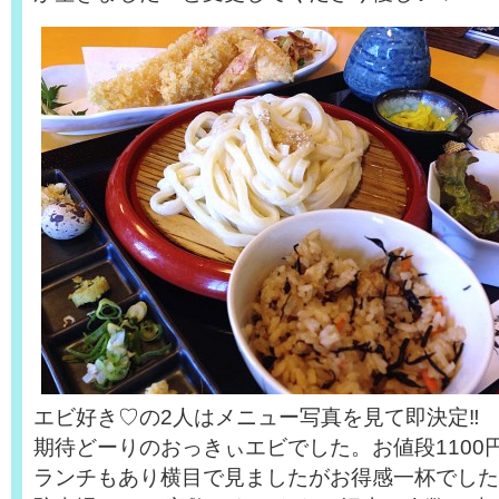
エビ好き♡の2人はメニュー写真を見て即決定‼︎
期待どーりのおっきぃエビでした。お値段1100円^
ランチもあり横目で見ましたがお得感一杯でしたよん(