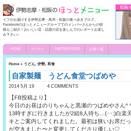
イフがお届けする伊勢志摩・鳥羽・松阪の食べ歩きブログ。
Facebookのほっとメニューグループでのメンバーさんからの投
稿もご紹介！おいしい店・話題の店を楽しんでのレポートお楽し
み下さい♪
HOME
TWITTER FEED
アバウト
記事一覧
Home
»
うどん
,
伊勢
,
和食
自家製麺 うどん食堂つばめや
2014 5月 19
4 COMMENTS
【FB投稿より】
今日のお昼はのりちゃんと黒瀬のつばめやさん^ 
13時すぎに行きましたが2組8人待ち…(･･;)白
キとご案内してくれました。最初は狭いお席だっ
が空きました〜と変更してくださり優しい♡