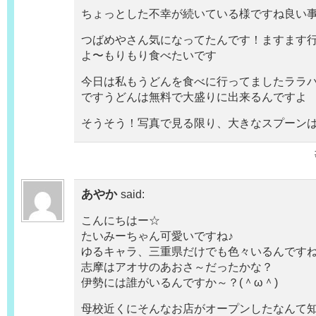
ちょっとした不幸が続いている様ですね
良い
つばめやさん気になってたんです！ますます
よ〜
もりもり食べたいです
今日は私もうどんを食べに行ってました
ララ
です
うどんは無料で大盛りに出来るんですよ
そうそう！写真で見る限り、大きなスプーン
あやか
said:
こんにちはー☆
たいみーちゃん可愛いですね♪
ゆるキャラ、三重県だけでも色々いるんです
志摩はアオサのあおさ～だったかな？
伊勢には誰がいるんですか～？(＾ω＾)
母校近くにそんなお店がオープンしたなんて