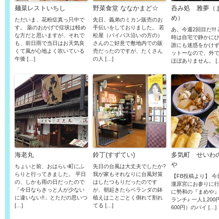
麺菜レストいちし
野菜食堂 ななかまど☆
呑み処 雅夢（
め）
ただいま、花粉症真っ只中で
先日、義弟のミカン販売のお
す。 薬のおかげで症状は軽め
手伝いをしておりました。 若
あ、今週2回目だ!!!
な方だと思いますが、それで
松屋（バイパス沿いの方の）
時は自宅で静かに
も、前日雨で当日はお天気良
さんのご好意で敷地内での販
誰にも迷惑をかけ
くて風が心地よく吹いている
売だったのですが、たくさん
ットーなので、外
午後 […]
の人 […]
ほぼありません。 [
海老丸
鈴丁(すずてい)
多気町 せいわ
や
ちょいと前、おはらい町にふ
先日の台風は大丈夫でしたか?
らりと行ってきました。 平日
我が家もそれなりに台風対策
【FB投稿より】 
の、しかも雨の日だったので
はしたつもりだったのです
瀧原宮にお参りに
「今日ならきっと人が少ない
が、朝起きたらベランダの鉢
に勢和の『まめや
に違いない!!」とただの思いつ
植えはことごとく倒れて割れ
ランチ♪ 一人1,20
[…]
てる […]
600円）のバイ […]