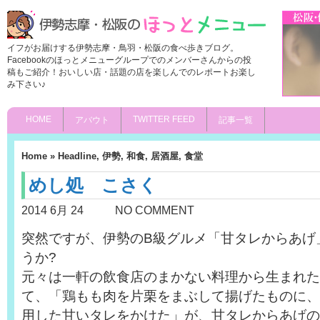
イフがお届けする伊勢志摩・鳥羽・松阪の食べ歩きブログ。
Facebookのほっとメニューグループでのメンバーさんからの投
稿もご紹介！おいしい店・話題の店を楽しんでのレポートお楽し
み下さい♪
HOME
TWITTER FEED
アバウト
記事一覧
Home
»
Headline
,
伊勢
,
和食
,
居酒屋
,
食堂
めし処 こさく
2014 6月 24
NO COMMENT
突然ですが、伊勢のB級グルメ「甘タレからあげ
うか?
元々は一軒の飲食店のまかない料理から生まれた
て、「鶏もも肉を片栗をまぶして揚げたものに、
用した甘いタレをかけた」が、甘タレからあげの