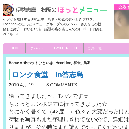
イフがお届けする伊勢志摩・鳥羽・松阪の食べ歩きブログ。
Facebookのほっとメニューグループでのメンバーさんからの投
稿もご紹介！おいしい店・話題の店を楽しんでのレポートお楽し
み下さい♪
HOME
TWITTER FEED
アバウト
記事一覧
Home
»
◆ホットひといき
,
Headline
,
和食
,
鳥羽
ロンク食堂 in答志島
2010 4月 19
8 COMMENTS
帰ってきました〜、Tハシです☆
ちょっとカンボジアに行ってきました☆
とにかく暑くて（42度…）色々と大変だったけ
荷物も写真もまだ整理しきれてないので、詳細は
りますが、その時はまた読んでやってくださいま