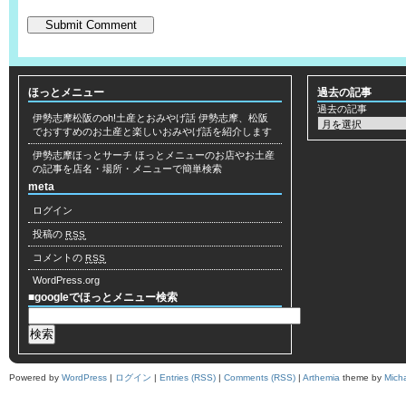
ほっとメニュー
過去の記事
過去の記事
伊勢志摩松阪のoh!土産とおみやげ話
伊勢志摩、松阪
でおすすめのお土産と楽しいおみやげ話を紹介します
伊勢志摩ほっとサーチ
ほっとメニューのお店やお土産
の記事を店名・場所・メニューで簡単検索
meta
ログイン
投稿の
RSS
コメントの
RSS
WordPress.org
■googleでほっとメニュー検索
Powered by
WordPress
|
ログイン
|
Entries (RSS)
|
Comments (RSS)
|
Arthemia
theme by
Mich