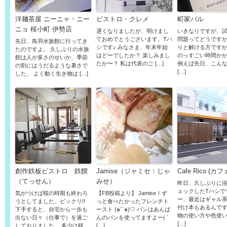
洋麺茶屋 ニーニャ・ニー
ビストロ・クレメ
町家バル
ニョ 桜小町 伊勢店
遅くなりましたが、明けまし
いきなりですが、
ておめでとうございます、Tハ
問題ってどうです
先日、鳥羽水族館に行ってき
シです♪ みなさま、年末年始
りと解ける方ですか
たのですよ。 久しぶりの水族
はどーでしたか？ 楽しみまし
のっすごい時間か
館は人が多さのせいか、季節
たか〜？ 私は代表のご […]
例えば先日、こん
の割にはうだるような暑さで
[…]
した。 よく動く生き物は […]
創作鉄板ビストロ 鉄饌
Jamise（ジャミセ：じゃ
Cafe Rico (カ
（てっせん）
みせ）
昨日、久しぶりに
ェックしたTハシで
気がつけば桜の時期も終わろ
【FB投稿より】 Jamise！ず
ー、最近はギャル
うとしてました、ビックリ!!
っと食べたかったフレンチト
付け本もあるんですね
下手すると、自宅から一歩も
ースト (๑´`๑)♡ パンはあんぱ
物の使い方や色使
出ない日々（仕事で）を過ご
んのパンを使ってますよー( ´
[…]
しておりました。 多少は桜
[…]