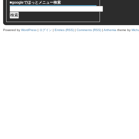
■googleでほっとメニュー検索
Powered by
WordPress
|
ログイン
|
Entries (RSS)
|
Comments (RSS)
|
Arthemia
theme by
Mich