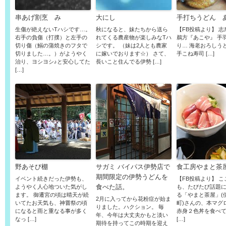
串あげ割烹 み
大にし
手打ちうどん 
生傷が絶えないTハシです…。
秋になると、妹たちから送ら
【FB投稿より】 
右手の負傷（打撲）と左手の
れてくる農産物が楽しみなTハ
鵜方『あこや』 手
切り傷（鰯の蒲焼きのフタで
シです。 （妹は2人とも農家
り… 海老おろしう
切りました…。）がようやく
に嫁いでおります☆） さて、
手こね寿司 […]
治り、ヨシヨシ♪と安心してた
長いこと住んでる伊勢 […]
[…]
野あそび棚
サガミ バイパス伊勢店で
食工房やまと茶
期間限定の伊勢うどんを
イベント続きだった伊勢も、
【FB投稿より】 
食べた話。
ようやく人心地ついた気がし
も、たびたび話題
ます。 御遷宮の頃は晴天が続
る「やまと茶屋」(
2月に入ってから花粉症が始ま
いてたお天気も、神嘗祭の頃
町)さんの、本マグ
りました。ハクション。 毎
になると雨と重なる事が多く
赤身２色丼を食べ
年、今年は大丈夫かもと淡い
なっ […]
[…]
期待を持ってこの時期を迎え