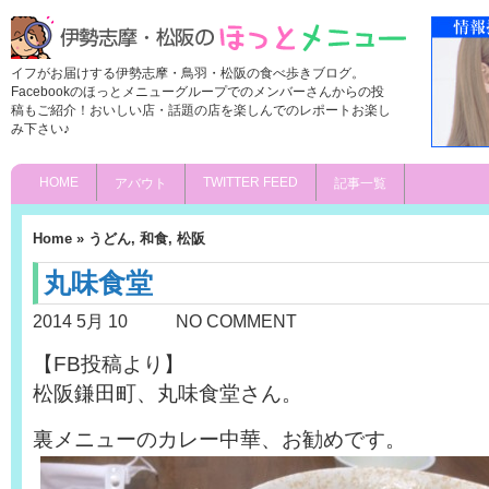
イフがお届けする伊勢志摩・鳥羽・松阪の食べ歩きブログ。
Facebookのほっとメニューグループでのメンバーさんからの投
稿もご紹介！おいしい店・話題の店を楽しんでのレポートお楽し
み下さい♪
HOME
TWITTER FEED
アバウト
記事一覧
Home
»
うどん
,
和食
,
松阪
丸味食堂
2014 5月 10
NO COMMENT
【FB投稿より】
松阪鎌田町、丸味食堂さん。
裏メニューのカレー中華、お勧めです。