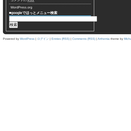
コメントの
RSS
WordPress.org
■googleでほっとメニュー検索
Powered by
WordPress
|
ログイン
|
Entries (RSS)
|
Comments (RSS)
|
Arthemia
theme by
Mich