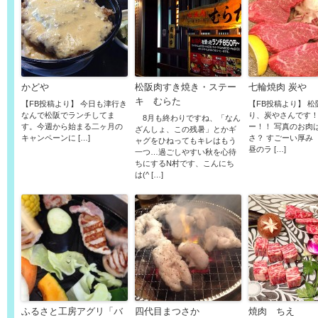
かどや
松阪肉すき焼き・ステー
七輪焼肉 炭や
キ むらた
【FB投稿より】 今日も津行き
【FB投稿より】 
なんで松阪でランチしてま
り、炭やさんです！
8月も終わりですね、「なん
す。今週から始まる二ヶ月の
ー！！ 写真のお肉
ざんしょ、この残暑」とかギ
キャンペーンに […]
さ？ すごーい厚み（
ャグをひねってもキレはもう
昼のラ […]
一つ…過ごしやすい秋を心待
ちにするN村です、こんにち
は(^ […]
ふるさと工房アグリ「バ
四代目まつさか
焼肉 ちえ