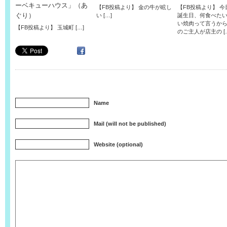
ーベキューハウス」（あ
【FB投稿より】 金の牛が眩し
【FB投稿より】 
ぐり）
い […]
誕生日、何食べた
い焼肉って言うか
【FB投稿より】 玉城町 […]
のご主人が店主の [
Name
Mail (will not be published)
Website (optional)