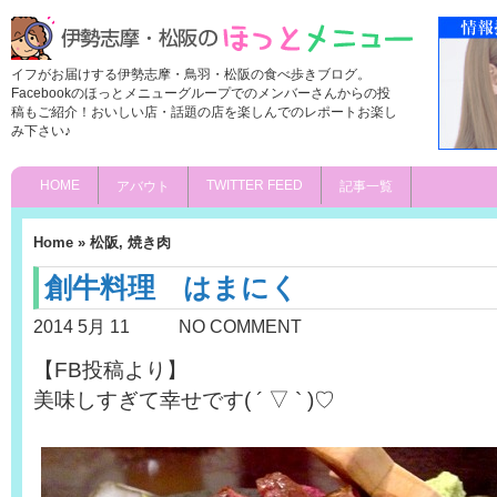
イフがお届けする伊勢志摩・鳥羽・松阪の食べ歩きブログ。
Facebookのほっとメニューグループでのメンバーさんからの投
稿もご紹介！おいしい店・話題の店を楽しんでのレポートお楽し
み下さい♪
HOME
TWITTER FEED
アバウト
記事一覧
Home
»
松阪
,
焼き肉
創牛料理 はまにく
2014 5月 11
NO COMMENT
【FB投稿より】
美味しすぎて幸せです( ´ ▽ ` )♡