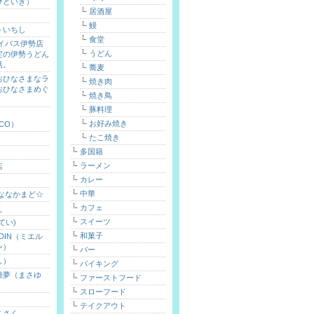
ひといき）
居酒屋
鰻
トいちし
食堂
バイパス伊勢店
うどん
定の伊勢うどん
話。
蕎麦
おひなさまなラ
焼き肉
おひなさまめぐ
焼き鳥
）
豚料理
お好み焼き
ICO）
たこ焼き
多国籍
ラーメン
店
カレー
中華
 ななかまど☆
カフェ
え
スイーツ
てい)
和菓子
ARDIN（ミエル
ン）
バー
し）
バイキング
雅夢（まさゆ
ファーストフード
スローフード
テイクアウト
こさく