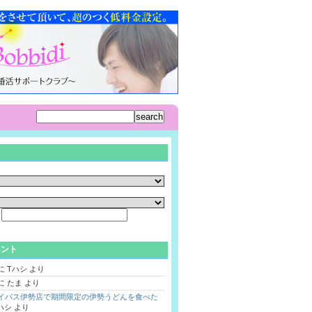
ド
メント
に
Tハシ
より
に
たま
より
バイパス伊勢店で期間限定の伊勢うどんを食べた
ハシ
より