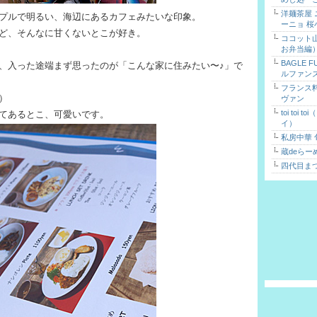
洋麺茶屋
プルで明るい、海辺にあるカフェみたいな印象。
ーニョ 桜
ど、そんなに甘くないとこが好き。
ココット
お弁当編
BAGLE 
、入った途端まず思ったのが「こんな家に住みたい〜♪」で
ルファン
フランス
）
ヴァン
toi toi 
てあるとこ、可愛いです。
イ）
私房中華 
蔵deらー
四代目ま