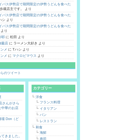
バイパス伊勢店で期間限定の伊勢うどんを食べた
歩蔵店主です。
より
バイパス伊勢店で期間限定の伊勢うどんを食べた
ハシ
より
バイパス伊勢店で期間限定の伊勢うどんを食べた
より
鈴耶
に
松田
より
御薗店
に
ラーメン大好き
より
 シンメ
に
Tハシ
より
 シンメ
に
マクロビマウス
より
hi からのツイート
稿
カテゴリー
屋
洋食
フランス料理
勢店さんがさら
な中華のお店
イタリアン
パン
場 Don（ど
レストラン
和食
海鮮
ってきました。
寿司