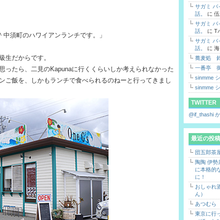
サガミ 
話。
に
伍
サガミ 
話。
に
T
て＾＾中須町のハワイアンランチです。」
サガミ 
話。
に
海
級生だからです。
蕎麦処 
一番亭 
ったら、二見のKapunaに行くくらいしか考えられなかった
sinmme
ンご飯を、しかもランチで食べられるのねーと行ってきまし
sinmme
TWITTER
@if_thas
最近の投
団五郎茶
陶陶 伊
に本格的
に！
おしゃれ酒
ん）
あつむら
東京に行