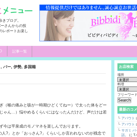
歩きブログ。
ンバーさんからの投
のレポートお楽し
D
記事一覧
ト
,
バー
,
伊勢
,
多国籍
お店検索
場所
料理
フリーワー
ぎ（喉の痛みと咳が一時期ひどくてねー）で太った体をどー
最新のコ
じゃん…）悩やめるくらいにはなったんだけど、声だけは若
アバウト
アバウト
ず今は平泉成のモノマネを楽しんでおります。
サガミ 
の人?」とか「おっさん?」くらいしか言われないのが残念で
話。
に
T