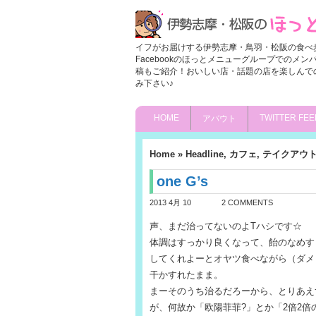
イフがお届けする伊勢志摩・鳥羽・松阪の食べ
Facebookのほっとメニューグループでのメ
稿もご紹介！おいしい店・話題の店を楽しんで
み下さい♪
HOME
TWITTER FEE
アバウト
Home
»
Headline
,
カフェ
,
テイクアウ
one G’s
2013 4月 10
2 COMMENTS
声、まだ治ってないのよTハシです☆
体調はすっかり良くなって、飴のなめす
してくれよーとオヤツ食べながら（ダメ
干かすれたまま。
まーそのうち治るだろーから、とりあえ
が、何故か「欧陽菲菲?」とか「2倍2倍