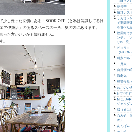
（ほっと
福昇亭
麺菜レス
サガミ 
少し走った左側にある「BOOK OFF（と私は認識してるけ
で期間限
スクエア伊勢店」のあるスペースの一角、奥の方にあります。
を食べた
松風軒で
言った方がいいかも知れません。
ンチ。（
す。
りin二見
ピコリコ
（PICOR
町家バル
一月家
向井酒の
海老丸
野菜食堂
ねこのい
鈴丁(すず
MIEL J
ジャルダ
縁（えに
呑み処 
め）
あんぱん
めし処 