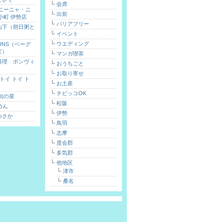
会席
 ニーニャ・ニ
出前
小町 伊勢店
バリアフリー
山下（朔日粥と
イベント
）
ウエディング
FUNS（ベーグ
ズ）
マンガ喫茶
料理 ボンヴィ
おうちごと
お取り寄せ
toi（トイ トイ ト
お土産
チビッコOK
旬の菜
松阪
めん
伊勢
つさか
鳥羽
志摩
度会郡
多気郡
他地区
津市
桑名