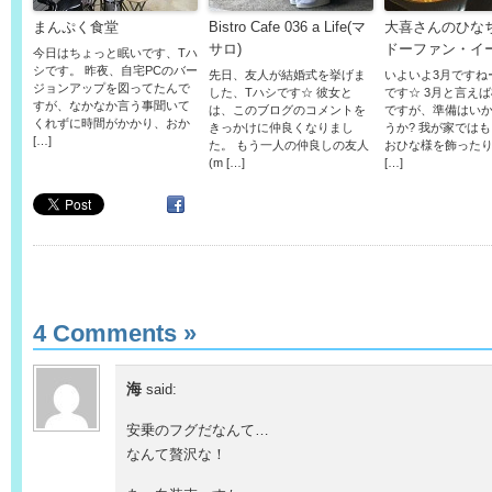
まんぷく食堂
Bistro Cafe 036 a Life(マ
大喜さんのひな
サロ)
ドーファン・イ
今日はちょっと眠いです、Tハ
シです。 昨夜、自宅PCのバー
先日、友人が結婚式を挙げま
いよいよ3月ですね
ジョンアップを図ってたんで
した、Tハシです☆ 彼女と
です☆ 3月と言え
すが、なかなか言う事聞いて
は、このブログのコメントを
ですが、準備はい
くれずに時間がかかり、おか
きっかけに仲良くなりまし
うか? 我が家では
[…]
た。 もう一人の仲良しの友人
おひな様を飾った
(m […]
[…]
4 Comments
»
海
said:
安乗のフグだなんて…
なんて贅沢な！