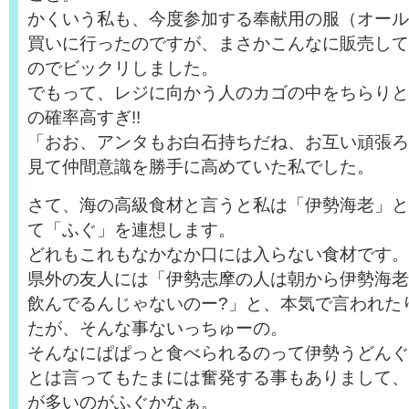
かくいう私も、今度参加する奉献用の服（オール
買いに行ったのですが、まさかこんなに販売して
のでビックリしました。
でもって、レジに向かう人のカゴの中をちらりと
の確率高すぎ!!
「おお、アンタもお白石持ちだね、お互い頑張ろう
見て仲間意識を勝手に高めていた私でした。
さて、海の高級食材と言うと私は「伊勢海老」と
て「ふぐ」を連想します。
どれもこれもなかなか口には入らない食材です。
県外の友人には「伊勢志摩の人は朝から伊勢海老
飲んでるんじゃないのー?」と、本気で言われた
たが、そんな事ないっちゅーの。
そんなにぱぱっと食べられるのって伊勢うどんぐ
とは言ってもたまには奮発する事もありまして、
が多いのがふぐかなぁ。