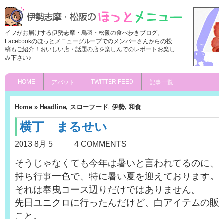
イフがお届けする伊勢志摩・鳥羽・松阪の食べ歩きブログ。
Facebookのほっとメニューグループでのメンバーさんからの投
稿もご紹介！おいしい店・話題の店を楽しんでのレポートお楽し
み下さい♪
HOME
TWITTER FEED
アバウト
記事一覧
Home
»
Headline
,
スローフード
,
伊勢
,
和食
横丁 まるせい
2013 8月 5
4 COMMENTS
そうじゃなくても今年は暑いと言われてるのに、
持ち行事一色で、特に暑い夏を迎えております。
それは奉曳コース辺りだけではありません。
先日ユニクロに行ったんだけど、白アイテムの販
こと。