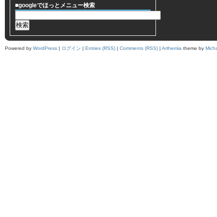
■googleでほっとメニュー検索
Powered by
WordPress
|
ログイン
|
Entries (RSS)
|
Comments (RSS)
|
Arthemia
theme by
Mich