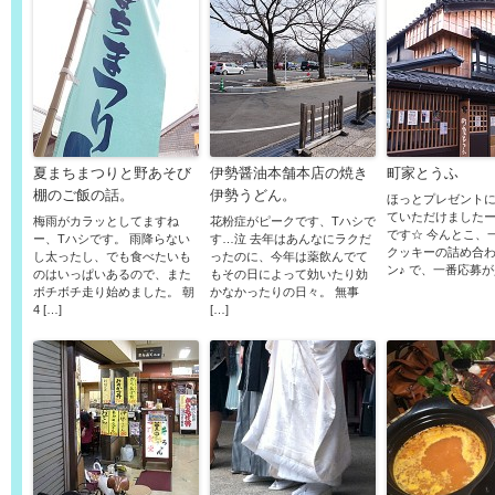
夏まちまつりと野あそび
伊勢醤油本舗本店の焼き
町家とうふ
棚のご飯の話。
伊勢うどん。
ほっとプレゼント
ていただけましたー
梅雨がカラッとしてますね
花粉症がピークです、Tハシで
です☆ 今んとこ、
ー、Tハシです。 雨降らない
す…泣 去年はあんなにラクだ
クッキーの詰め合
し太ったし、でも食べたいも
ったのに、今年は薬飲んでて
ン♪ で、一番応募が少
のはいっぱいあるので、また
もその日によって効いたり効
ボチボチ走り始めました。 朝
かなかったりの日々。 無事
4 […]
[…]