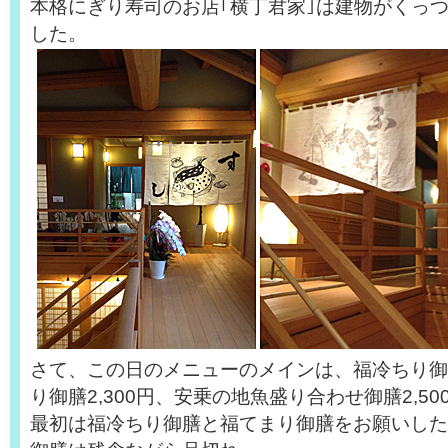
本格にぎり寿司のお店｢横丁君家｣は建物がくっ
した。
さて、この日のメニューのメインは、福冷ちり御膳
り御膳2,300円、安乗の地魚盛り合わせ御膳2,50
最初は福冷ちり御膳と福てまり御膳をお願いした