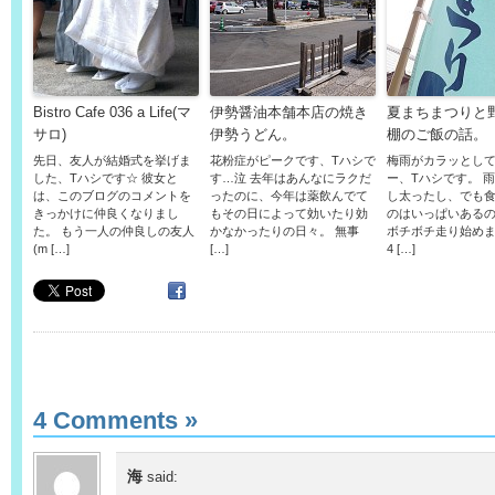
Bistro Cafe 036 a Life(マ
伊勢醤油本舗本店の焼き
夏まちまつりと
サロ)
伊勢うどん。
棚のご飯の話。
先日、友人が結婚式を挙げま
花粉症がピークです、Tハシで
梅雨がカラッとし
した、Tハシです☆ 彼女と
す…泣 去年はあんなにラクだ
ー、Tハシです。 
は、このブログのコメントを
ったのに、今年は薬飲んでて
し太ったし、でも
きっかけに仲良くなりまし
もその日によって効いたり効
のはいっぱいある
た。 もう一人の仲良しの友人
かなかったりの日々。 無事
ボチボチ走り始めま
(m […]
[…]
4 […]
4 Comments
»
海
said: