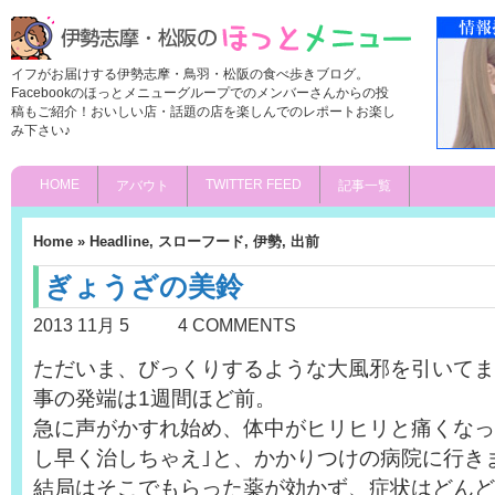
イフがお届けする伊勢志摩・鳥羽・松阪の食べ歩きブログ。
Facebookのほっとメニューグループでのメンバーさんからの投
稿もご紹介！おいしい店・話題の店を楽しんでのレポートお楽し
み下さい♪
HOME
TWITTER FEED
アバウト
記事一覧
Home
»
Headline
,
スローフード
,
伊勢
,
出前
ぎょうざの美鈴
2013 11月 5
4 COMMENTS
ただいま、びっくりするような大風邪を引いてま
事の発端は1週間ほど前。
急に声がかすれ始め、体中がヒリヒリと痛くなっ
し早く治しちゃえ｣と、かかりつけの病院に行き
結局はそこでもらった薬が効かず、症状はどんど