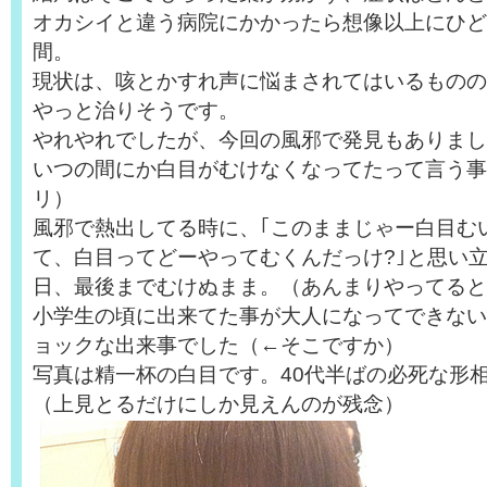
オカシイと違う病院にかかったら想像以上にひど
間。
現状は、咳とかすれ声に悩まされてはいるものの
やっと治りそうです。
やれやれでしたが、今回の風邪で発見もありまし
いつの間にか白目がむけなくなってたって言う事に
リ）
風邪で熱出してる時に、｢このままじゃー白目む
て、白目ってどーやってむくんだっけ?｣と思い
日、最後までむけぬまま。（あんまりやってると
小学生の頃に出来てた事が大人になってできない
ョックな出来事でした（←そこですか）
写真は精一杯の白目です。40代半ばの必死な形
（上見とるだけにしか見えんのが残念）