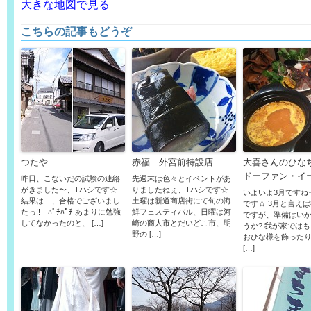
大きな地図で見る
こちらの記事もどうぞ
つたや
赤福 外宮前特設店
大喜さんのひな
ドーファン・イ
昨日、こないだの試験の連絡
先週末は色々とイベントがあ
がきました〜、Tハシです☆
りましたねぇ、Tハシです☆
いよいよ3月ですね
結果は…、合格でございまし
土曜は新道商店街にて旬の海
です☆ 3月と言え
たっ!! ﾊﾟﾁﾊﾟﾁ あまりに勉強
鮮フェスティバル、日曜は河
ですが、準備はい
してなかったのと、 […]
崎の商人市とだいどこ市、明
うか? 我が家では
野の […]
おひな様を飾った
[…]