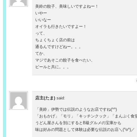
美鈴の餃子、美味しいですよねー！
いやー
いいなー
オイラも行きたいですよー！
って、
ちょくちょく店の前は
通るんですけどねー。。。
てか、
マジであそこの餃子を食べたい、
ビールと共に。。。
店主(たま)
said:
「美鈴」伊勢では伝説のようなお店ですね(^^)
「おもかげ」「モリ」「キッチンクック」「まんぷく食
うどん屋さんを別にするとB級グルメの宝庫かも
味は好みの問題として体験は必要な伝説のお店＼(^o^)／