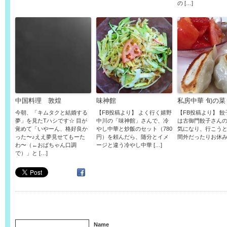
の […]
中国料理 敦煌
味神館
私房中華 旬の菜
今朝、「キムタクと結婚する
【FB投稿より】 よく行く嬉野
【FB投稿より】 
夢」を見たTハシです☆ 目が
中川の「味神館」さんで、冷
は古御門餃子さんの
覚めて「いやーん、格好良か
やし中華と炒飯のセット（780
気になり、行こう
った〜♪ええ夢見せてもーた
円）を頼んだら、随分とイメ
間外だったりお休み…^
わ〜（←おばちゃん口調
ージと違う冷やし中華 […]
で）」と […]
Name