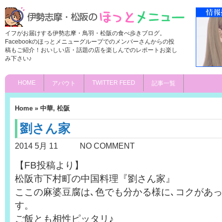
イフがお届けする伊勢志摩・鳥羽・松阪の食べ歩きブログ。
Facebookのほっとメニューグループでのメンバーさんからの投
稿もご紹介！おいしい店・話題の店を楽しんでのレポートお楽し
み下さい♪
HOME
TWITTER FEED
アバウト
記事一覧
Home
»
中華
,
松阪
劉さん家
2014 5月 11
NO COMMENT
【FB投稿より】
松阪市下村町の中国料理『劉さん家』
ここの麻婆豆腐は､色でも分かる様に､コクがあ
す。
ご飯とも相性ピッタリ♪