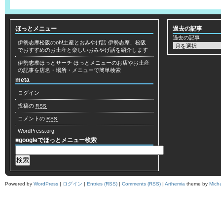
ほっとメニュー
過去の記事
過去の記事
伊勢志摩松阪のoh!土産とおみやげ話
伊勢志摩、松阪
でおすすめのお土産と楽しいおみやげ話を紹介します
伊勢志摩ほっとサーチ
ほっとメニューのお店やお土産
の記事を店名・場所・メニューで簡単検索
meta
ログイン
投稿の
RSS
コメントの
RSS
WordPress.org
■googleでほっとメニュー検索
Powered by
WordPress
|
ログイン
|
Entries (RSS)
|
Comments (RSS)
|
Arthemia
theme by
Mich