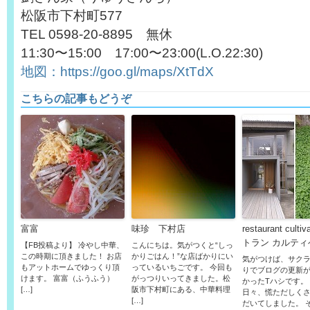
松阪市下村町577
TEL 0598-20-8895 無休
11:30〜15:00 17:00〜23:00(L.O.22:30)
地図：https://goo.gl/maps/XtTdX
こちらの記事もどうぞ
富富
味珍 下村店
restaurant culti
トラン カルティ
【FB投稿より】 冷やし中華、
こんにちは。気がつくと“しっ
この時期に頂きました！ お店
かりごはん！”な店ばかりにい
気がつけば、サク
もアットホームでゆっくり頂
っているいちごです。 今回も
りでブログの更新
けます。 富富（ふうふう）
がっつりいってきました。松
かったTハシです。
[…]
阪市下村町にある、中華料理
日々、慌ただしく
[…]
だいてしました。 