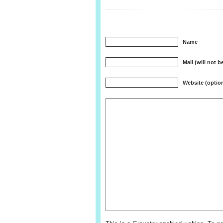
Name
Mail (will not 
Website (option