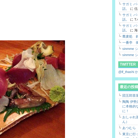
サガミ 
話。
に
伍
サガミ 
話。
に
T
サガミ 
話。
に
海
蕎麦処 
一番亭 
sinmme
sinmme
TWITTER
@if_thas
最近の投
団五郎茶
陶陶 伊
に本格的
に！
おしゃれ酒
ん）
あつむら
東京に行