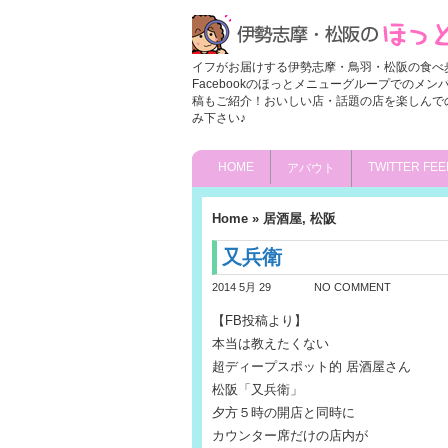
イフがお届けする伊勢志摩・鳥羽・松阪の食べ
Facebookのほっとメニューグループでのメ
稿もご紹介！おいしい店・話題の店を楽しんで
み下さい♪
HOME
TWITTER FEE
アバウト
Home
»
居酒屋
,
松阪
又兵衛
2014 5月 29
NO COMMENT
【FB投稿より】
本当は教えたくない
超ディープスポット的 居酒屋さん
松阪「又兵衛」
夕方５時の開店と同時に
カウンター席だけの店内が