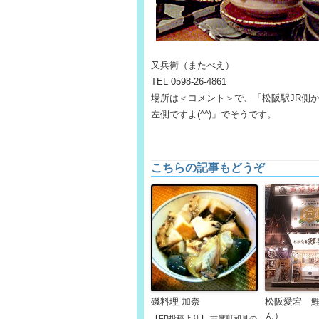
又兵衛（またべえ）
TEL 0598-26-4861
場所は＜コメント＞で、「松阪駅JR側か
左側ですよ(^^)」でそうです。
こちらの記事もどうぞ
磯料理 加奈
松阪愛宕 
ん）
【FB投稿より】 志摩町和具の