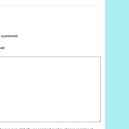
be published)
al)