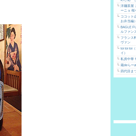
洋麺茶屋
ーニョ 桜
ココット
お弁当編
BAGLE 
ルファン
フランス
ヴァン
toi toi 
イ）
私房中華 
蔵deらー
四代目ま