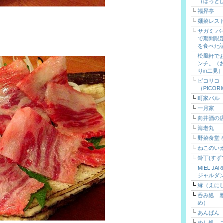
（ほっと
福昇亭
麺菜レス
サガミ 
で期間限
を食べた
松風軒で
ンチ。（
りin二見
ピコリコ
（PICOR
町家バル
一月家
向井酒の
海老丸
野菜食堂
ねこのい
鈴丁(すず
MIEL J
ジャルダ
縁（えに
呑み処 
め）
あんぱん
めし処 