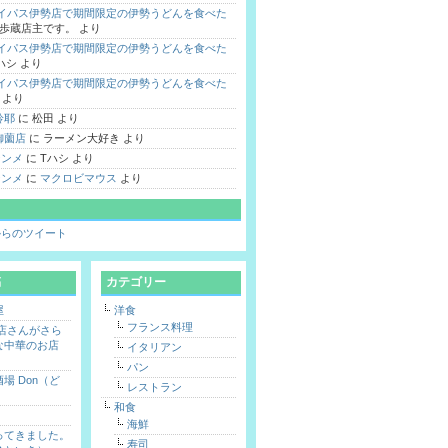
バイパス伊勢店で期間限定の伊勢うどんを食べた
歩蔵店主です。
より
バイパス伊勢店で期間限定の伊勢うどんを食べた
ハシ
より
バイパス伊勢店で期間限定の伊勢うどんを食べた
より
鈴耶
に
松田
より
御薗店
に
ラーメン大好き
より
 シンメ
に
Tハシ
より
 シンメ
に
マクロビマウス
より
hi からのツイート
稿
カテゴリー
屋
洋食
フランス料理
勢店さんがさら
な中華のお店
イタリアン
パン
場 Don（ど
レストラン
和食
海鮮
ってきました。
寿司