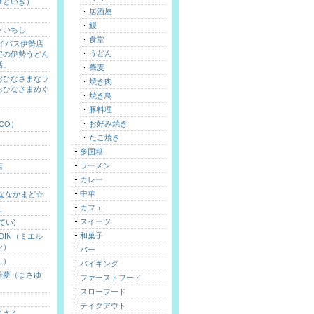
ひといき）
居酒屋
鰻
トいちし
食堂
バイパス伊勢店
うどん
定の伊勢うどん
話。
蕎麦
おひなさまなラ
焼き肉
おひなさまめぐ
焼き鳥
）
豚料理
お好み焼き
ICO）
たこ焼き
多国籍
ラーメン
店
カレー
中華
 ななかまど☆
カフェ
え
スイーツ
てい)
和菓子
ARDIN（ミエル
ン）
バー
し）
バイキング
雅夢（まさゆ
ファーストフード
スローフード
テイクアウト
こさく