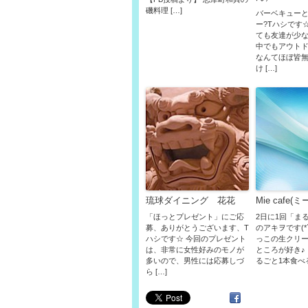
磯料理 […]
バーベキュー
ー?Tハシです
ても友達が少
中でもアウト
なんてほぼ皆
け […]
琉球ダイニング 花花
Mie cafe(
「ほっとプレゼント」にご応
2日に1回「ま
募、ありがとうございます、T
のアキヲです(*´
ハシです☆ 今回のプレゼント
っこの生クリ
は、非常に女性好みのモノが
ところが好き♪
多いので、男性には応募しづ
るごと1本食べる
ら […]