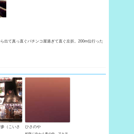
ら出て真っ直ぐパチンコ屋過ぎて直ぐ左折。200m位行った
鯉参（こいさ
ひさのや
松阪に向かう車の中、アキヲ