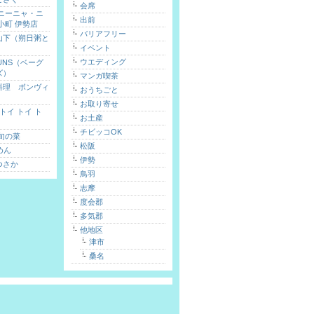
会席
 ニーニャ・ニ
出前
小町 伊勢店
バリアフリー
山下（朔日粥と
イベント
）
ウエディング
FUNS（ベーグ
ズ）
マンガ喫茶
料理 ボンヴィ
おうちごと
お取り寄せ
toi（トイ トイ ト
お土産
チビッコOK
旬の菜
松阪
めん
伊勢
つさか
鳥羽
志摩
度会郡
多気郡
他地区
津市
桑名