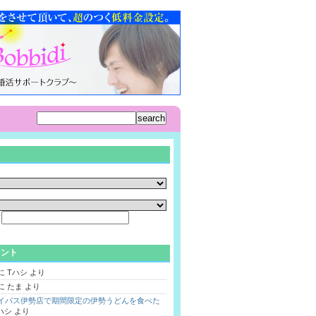
ド
メント
に
Tハシ
より
に
たま
より
バイパス伊勢店で期間限定の伊勢うどんを食べた
ハシ
より