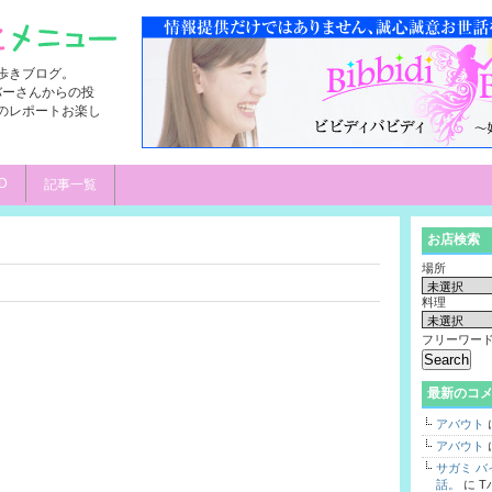
歩きブログ。
ンバーさんからの投
のレポートお楽し
D
記事一覧
お店検索
場所
料理
フリーワー
最新のコ
アバウト
アバウト
サガミ 
話。
に
T