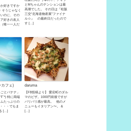
とMちゃんのテンションは最
とか好きですか
高潮でした。 その日は『松阪
☆ そうじゃなく
三交“北海道物産展”ファイナ
ないのに、その
ル☆』 の最終日だったので
ドア好きの友人
す […]
無（唯一一人だ
ミーカフェ)
daruma
るごとバナナ」
【FB投稿より】 愛宕町のダル
∇`*) 特に両端
マのピザ。1000円前後ですが
ームたっぷりの
パリパリ感が最高。 他のメ
 ・・・でもま
ニューもイタリアン〜。 &
 […]
[…]