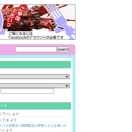
ド
メント
に
Tハシ
より
に
たま
より
バイパス伊勢店で期間限定の伊勢うどんを食べた
ハシ
より