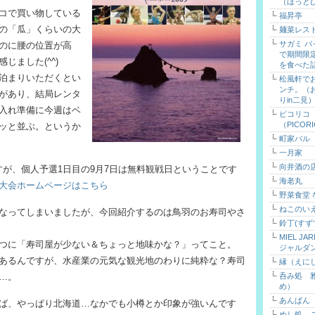
（ほっと
コで買い物している
福昇亭
の「瓜」くらいの大
麺菜レス
サガミ 
のに腰の位置が高
で期間限
じました(^^)
を食べた
泊まりいただくとい
松風軒で
ンチ。（
があり、結局レンタ
りin二見
入れ準備に今週はベ
ピコリコ
（PICOR
ッと並ぶ。というか
町家バル
一月家
向井酒の
んですが、個人予選1日目の9月7日は無料観戦日ということです
海老丸
大会ホームページはこちら
野菜食堂
ねこのい
なってしまいましたが、今回紹介するのは鳥羽のお寿司やさ
鈴丁(すず
MIEL J
つに「寿司屋が少ない＆ちょっと地味かな？」ってこと。
ジャルダ
あるんですが、水産業の元気な観光地のわりに純粋な？寿司
縁（えに
…。
呑み処 
め）
あんぱん
ば、やっぱり北海道…なかでも小樽とか印象が強いんです
めし処 