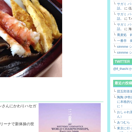
サガミ 
話。
に
伍
サガミ 
話。
に
T
サガミ 
話。
に
海
蕎麦処 
一番亭 
sinmme
sinmme
TWITTER
@if_thas
最近の投
団五郎茶
陶陶 伊
に本格的
シさんにかわりハセガ
に！
おしゃれ酒
ん）
あつむら
アリーナで新体操の世
東京に行