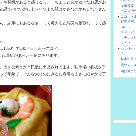
ンや材料があると感じるし、「ちょっとあかぬけたお店があ
洋麺茶屋
と思うのはいかにもシロウトの浅はかさなのかもしれません
ーニョ 桜
ココット
お弁当編
ん、志摩にもあるなぁ…って考えると鳥羽も頑張れ！って感
BAGLE 
ルファン
フランス
ん。
ヴァン
1868年で141年目！お〜スゴイ。
toi toi 
イ）
くは花街があった一角にあります。
私房中華 
蔵deらー
、大きな鶴とか市民展に出品されてます。駐車場の看板を手
四代目ま
って印象で、そんな大将のにぎるお寿司もまさに細やかで丁