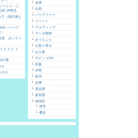
会席
 ニーニャ・ニ
出前
小町 伊勢店
バリアフリー
山下（朔日粥と
イベント
）
ウエディング
FUNS（ベーグ
ズ）
マンガ喫茶
料理 ボンヴィ
おうちごと
お取り寄せ
toi（トイ トイ ト
お土産
チビッコOK
旬の菜
松阪
めん
伊勢
つさか
鳥羽
志摩
度会郡
多気郡
他地区
津市
桑名