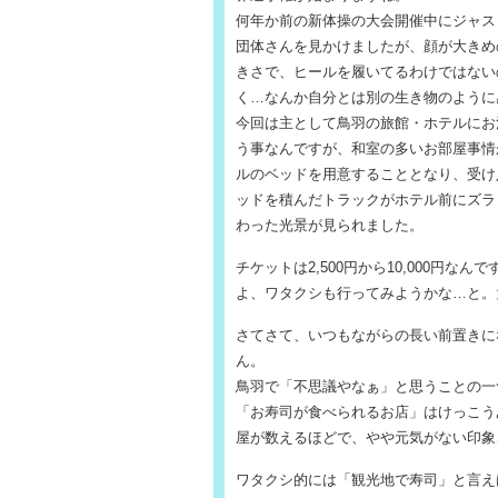
何年か前の新体操の大会開催中にジャス
団体さんを見かけましたが、顔が大きめ
きさで、ヒールを履いてるわけではない
く…なんか自分とは別の生き物のように感
今回は主として鳥羽の旅館・ホテルにお
う事なんですが、和室の多いお部屋事情
ルのベッドを用意することとなり、受け
ッドを積んだトラックがホテル前にズラ
わった光景が見られました。
チケットは2,500円から10,000円な
よ、ワタクシも行ってみようかな…と。
さてさて、いつもながらの長い前置きに
ん。
鳥羽で「不思議やなぁ」と思うことの一
「お寿司が食べられるお店」はけっこう
屋が数えるほどで、やや元気がない印象
ワタクシ的には「観光地で寿司」と言え