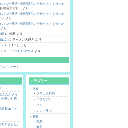
バイパス伊勢店で期間限定の伊勢うどんを食べた
歩蔵店主です。
より
バイパス伊勢店で期間限定の伊勢うどんを食べた
ハシ
より
バイパス伊勢店で期間限定の伊勢うどんを食べた
より
鈴耶
に
松田
より
御薗店
に
ラーメン大好き
より
 シンメ
に
Tハシ
より
 シンメ
に
マクロビマウス
より
hi からのツイート
稿
カテゴリー
屋
洋食
フランス料理
勢店さんがさら
な中華のお店
イタリアン
パン
場 Don（ど
レストラン
和食
海鮮
ってきました。
寿司