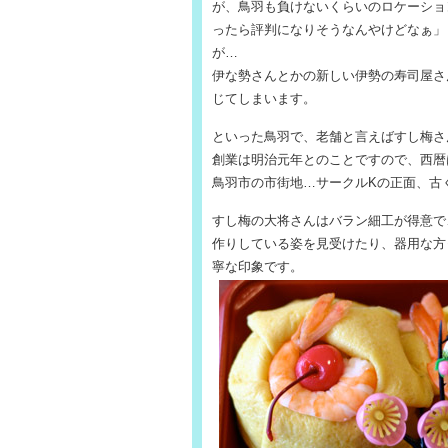
が、鳥羽も負けないくらいのロケーショ
ったら評判になりそうなんやけどなぁ」
が…
伊な勢さんとかの新しい伊勢の寿司屋さ
じてしまいます。
といった鳥羽で、老舗と言えばすし梅さ
創業は明治元年とのことですので、西暦は
鳥羽市の市街地…サークルKの正面、古
すし梅の大将さんはバラン細工が得意で
作りしている姿を見受けたり、器用な方
寧な印象です。