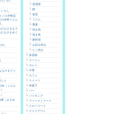
ひといき）
居酒屋
鰻
トいちし
食堂
バイパス伊勢店
うどん
定の伊勢うどん
話。
蕎麦
おひなさまなラ
焼き肉
おひなさまめぐ
焼き鳥
）
豚料理
お好み焼き
ICO）
たこ焼き
多国籍
ラーメン
店
カレー
中華
 ななかまど☆
カフェ
え
スイーツ
てい)
和菓子
ARDIN（ミエル
ン）
バー
し）
バイキング
雅夢（まさゆ
ファーストフード
スローフード
テイクアウト
こさく