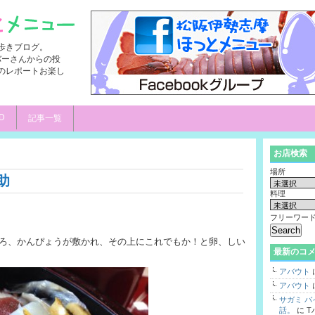
歩きブログ。
ンバーさんからの投
のレポートお楽し
D
記事一覧
お店検索
場所
助
料理
フリーワー
ろ、かんぴょうが敷かれ、その上にこれでもか！と卵、しい
最新のコ
アバウト
アバウト
サガミ 
話。
に
T