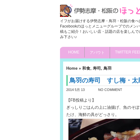
イフがお届けする伊勢志摩・鳥羽・松阪の食べ
Facebookのほっとメニューグループでのメ
稿もご紹介！おいしい店・話題の店を楽しんで
み下さい♪
HOME
TWITTER FEE
アバウト
Home
»
和食
,
寿司
,
鳥羽
鳥羽の寿司 すし梅・太
2014 5月 13
NO COMMENT
【FB投稿より】
ぎっしりごはんの上に油揚げ、魚のそぼ
たけ、海鮮の具がどっさり。